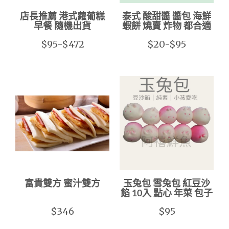
店長推薦 港式蘿葡糕
泰式 酸甜醬 醬包 海鮮
早餐 隨機出貨
蝦餅 燒賣 炸物 都合適
$95-$472
$20-$95
富貴雙方 蜜汁雙方
玉兔包 雪兔包 紅豆沙
餡 10入 點心 年菜 包子
$346
$95