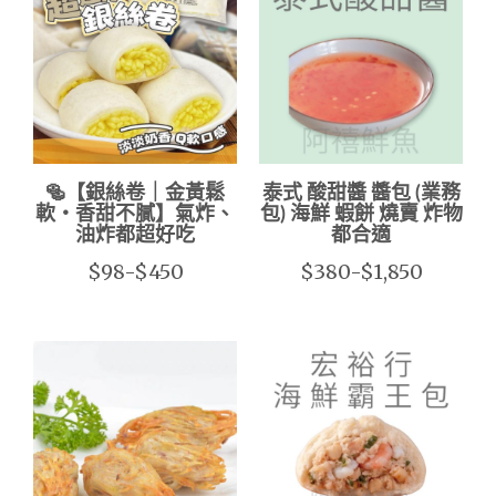
🥯【銀絲卷｜金黃鬆
泰式 酸甜醬 醬包 (業務
軟・香甜不膩】氣炸、
包) 海鮮 蝦餅 燒賣 炸物
油炸都超好吃
都合適
$98-$450
$380-$1,850