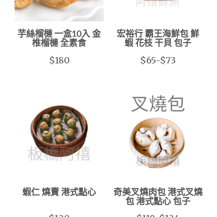
芋絲榴槤 一盒10入 金
宏裕行 霸王海鮮包 鮮
椎榴槤 全素食
蝦 花枝 干貝 包子
$180
$65-$73
蝦仁 燒賣 港式點心
奇美叉燒肉包 港式叉燒
包 港式點心 包子