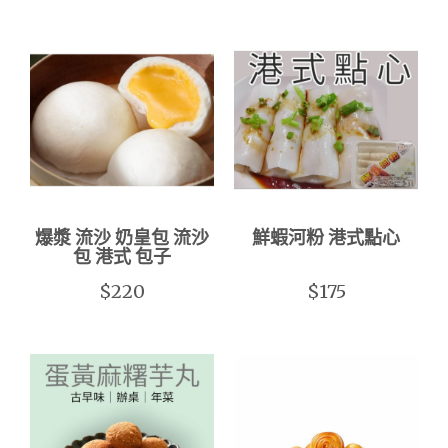
爆漿 流沙 奶皇包 流沙
鮮蝦河粉 港式點心
包 港式 包子
$220
$175