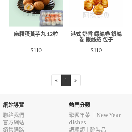
麻糬蛋黃芋丸 12粒
港式 奶香 螺絲卷 銀絲
卷 銀絲捲 包子
$110
$110
«
1
»
網站導覽
熱門分類
聯絡我們
️聚餐年菜 ｜New Year
官方網站
dishes
銷售通路
️調理類｜醃製品