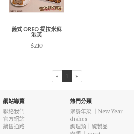
義式 OREO 提拉米蘇
泡芙
$210
«
1
»
網站導覽
熱門分類
聯絡我們
️聚餐年菜 ｜New Year
官方網站
dishes
銷售通路
️調理類｜醃製品
肉類 ｜meat