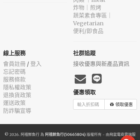
️炸物｜煎烤
蔬菜素食專區｜
Vegetarian
便利/即食品
線上服務
社群追蹤
會員註冊
/
登入
接收優惠與新產品資訊
忘記密碼
服務條款
隱私權政策
優惠領取
退換貨政策
運送政策
領取優惠
防詐騙宣導
© 2026.
阿禧鮮魚行
為
阿禧鮮魚行(50665804)
版權所有 - 由
飛鼠電商雲端服