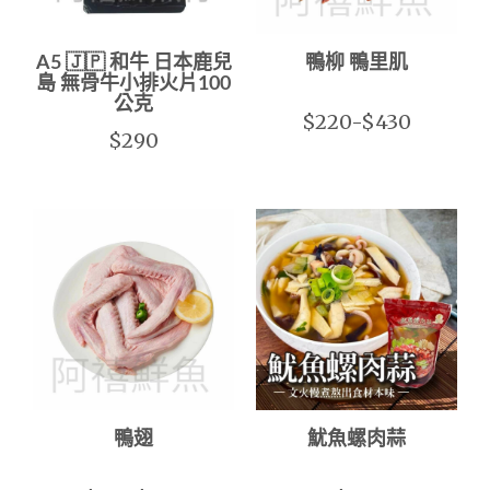
A5 🇯🇵 和牛 日本鹿兒
鴨柳 鴨里肌
島 無骨牛小排火片100
公克
$220-$430
$290
鴨翅
魷魚螺肉蒜