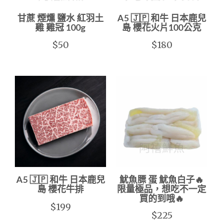
甘蔗 煙燻 鹽水 紅羽土
A5 🇯🇵 和牛 日本鹿兒
雞 雞冠 100g
島 櫻花火片100公克
$50
$180
A5 🇯🇵 和牛 日本鹿兒
魷魚膘 蛋 魷魚白子🔥
島 櫻花牛排
限量極品，想吃不一定
買的到哦🔥
$199
$225