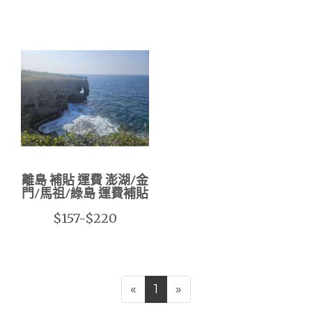
離島 補貼 運費 澎湖/金
門/馬祖/綠島 運費補貼
$157-$220
«
1
»