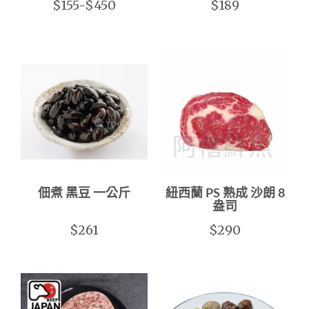
$155-$450
$189
佃煮 黑豆 一公斤
紐西蘭 PS 熟成 沙朗 8
盎司
$261
$290