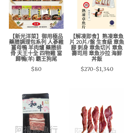
【新光洋菜】御用極品
【解凍即食】熟凍章魚
藥膳調理包系列 ​人蔘雞
片 20片/盤 生食級 章魚
薑母鴨 羊肉爐 藥膳排
腳 刺身 章魚切片 章魚
骨 ​天王十全 四物雞 當
壽司用 章魚沙拉 海鮮
歸鴨(羊) ​霸王狗尾
丼飯
$80
$270-$1,340