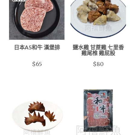
日本A5和牛 漢堡排
鹽水雞 甘蔗雞 七里香
雞尾椎 雞屁股
$65
$80