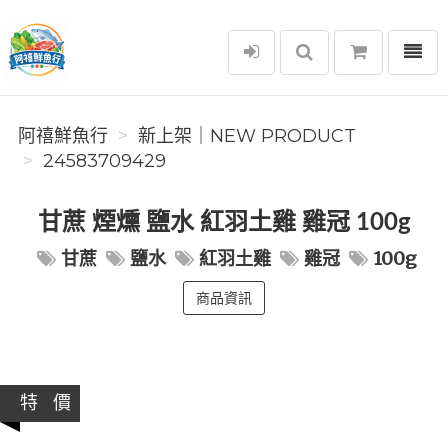
選單
阿禧鮮魚行
阿禧鮮魚行
️新上架｜NEW PRODUCT
24583709429
甘蔗 煙燻 鹽水 紅羽土雞 雞冠 100g
甘蔗
鹽水
紅羽土雞
雞冠
100g
商品資訊
特 價