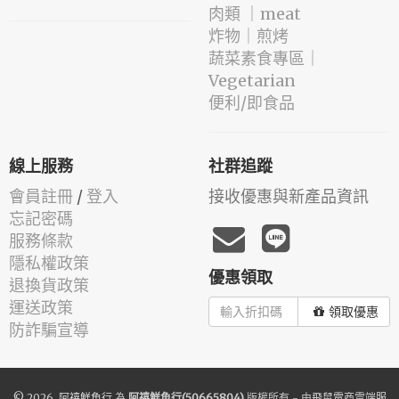
肉類 ｜meat
️炸物｜煎烤
蔬菜素食專區｜
Vegetarian
便利/即食品
線上服務
社群追蹤
會員註冊
/
登入
接收優惠與新產品資訊
忘記密碼
服務條款
隱私權政策
優惠領取
退換貨政策
運送政策
領取優惠
防詐騙宣導
© 2026.
阿禧鮮魚行
為
阿禧鮮魚行(50665804)
版權所有 - 由
飛鼠電商雲端服