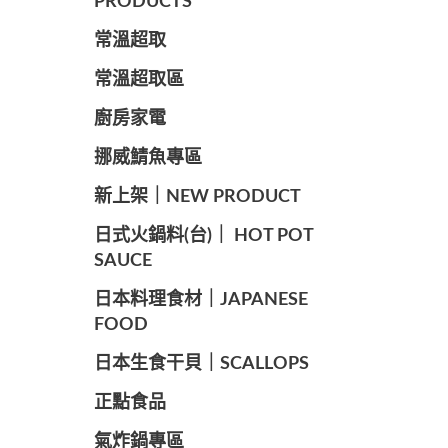
PRODUCTS
常溫超取
常溫超取區
廚房家電
️挪威鯖魚專區
️新上架｜NEW PRODUCT
️日式火鍋料(台)｜ HOT POT
SAUCE
️日本料理食材｜JAPANESE
FOOD
日本生食干貝｜SCALLOPS
正點食品
️氣炸鍋專區