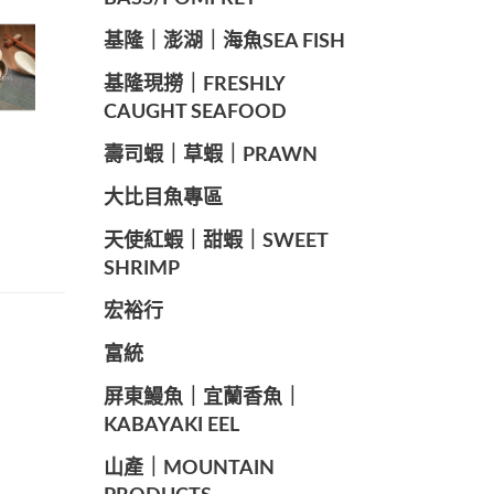
️基隆｜澎湖｜海魚SEA ​​FISH
️基隆現撈｜FRESHLY
CAUGHT SEAFOOD
️壽司蝦｜草蝦｜PRAWN
️大比目魚專區
️天使紅蝦｜甜蝦｜SWEET
SHRIMP
宏裕行
富統
️屏東鰻魚｜宜蘭香魚｜
KABAYAKI EEL
山產｜MOUNTAIN