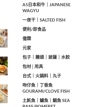
A5日本和牛｜JAPANESE
WAGYU
️一夜干｜SALTED FISH
便利/即食品
億霖
元家
️包子｜饅頭｜披薩｜水餃
包材│用具
️台式｜火鍋料｜丸子
️吻仔魚｜丁香魚
GOURAMI/CLOVE FISH
️土魠魚｜鱸魚｜鯧魚 SEA ​​
BASS/POMFRET