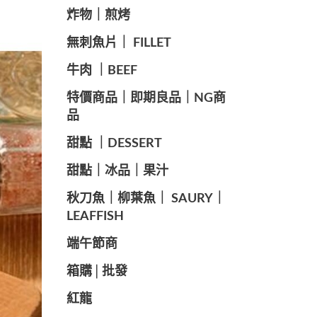
️炸物｜煎烤
️無刺魚片｜ FILLET
牛肉 ｜BEEF
️特價商品｜即期良品｜NG商
品
甜點 ｜DESSERT
️甜點｜冰品｜果汁
️秋刀魚｜柳葉魚｜ SAURY｜
LEAFFISH
️端午節商️
️箱購│批發
紅龍