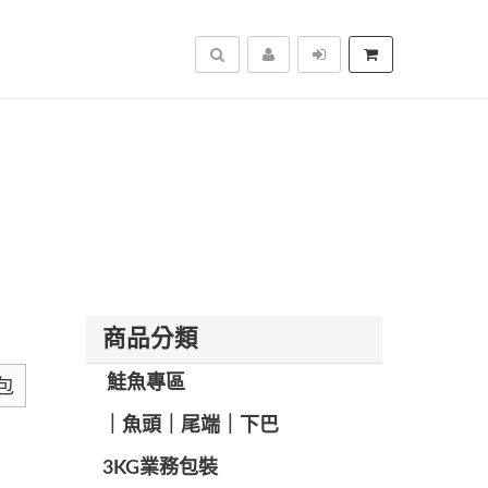
搜尋
商品分類
️ 鮭魚專區
包
️｜魚頭｜尾端｜下巴
️3KG業務包裝