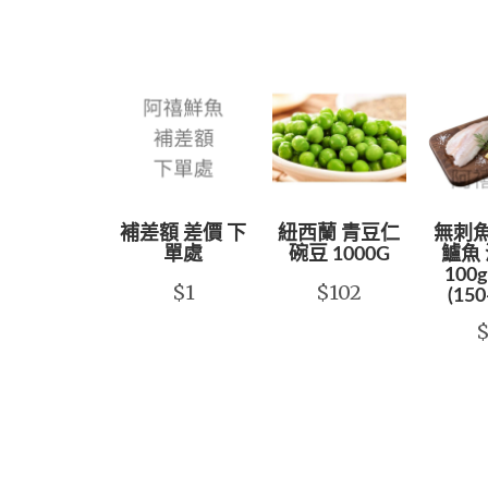
補差額 差價 下
紐西蘭 青豆仁
無刺魚
單處
碗豆 1000G
鱸魚 
100g
$1
$102
(150