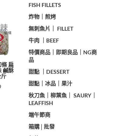
FISH FILLETS
️炸物｜煎烤
️無刺魚片｜ FILLET
牛肉 ｜BEEF
️特價商品｜即期良品｜NG商
品
切條 扁
味 鹹酥
甜點 ｜DESSERT
公斤
️甜點｜冰品｜果汁
9
️秋刀魚｜柳葉魚｜ SAURY｜
LEAFFISH
️端午節商️
️箱購│批發