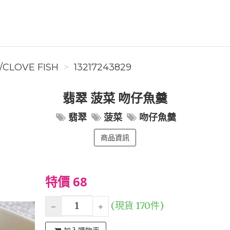
CLOVE FISH
13217243829
翡翠 菠菜 吻仔魚羹
翡翠
菠菜
吻仔魚羹
商品資訊
特價 68
(現貨 170件)