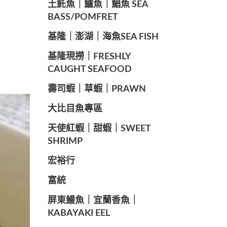
️土魠魚｜鱸魚｜鯧魚 SEA ​​
BASS/POMFRET
️基隆｜澎湖｜海魚SEA ​​FISH
️基隆現撈｜FRESHLY
CAUGHT SEAFOOD
️壽司蝦｜草蝦｜PRAWN
️大比目魚專區
️天使紅蝦｜甜蝦｜SWEET
SHRIMP
宏裕行
富統
️屏東鰻魚｜宜蘭香魚｜
KABAYAKI EEL