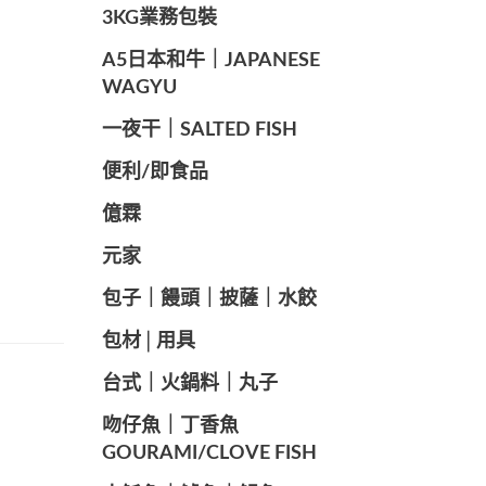
️3KG業務包裝
A5日本和牛｜JAPANESE
WAGYU
️一夜干｜SALTED FISH
便利/即食品
億霖
元家
️包子｜饅頭｜披薩｜水餃
包材│用具
️台式｜火鍋料｜丸子
️吻仔魚｜丁香魚
GOURAMI/CLOVE FISH