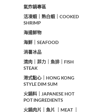
️氣炸鍋專區
️活凍蝦｜熟白蝦｜COOKED
SHRIMP
海揚鮮物
海鮮｜SEAFOOD
️消暑冰品
️清肉｜菲力｜魚排｜FISH
STEAK
️港式點心｜HONG KONG
STYLE DIM SUM
️火鍋料｜JAPANESE HOT
POT INGREDIENTS
️火鍋肉片｜魚片 ｜MEAT ｜