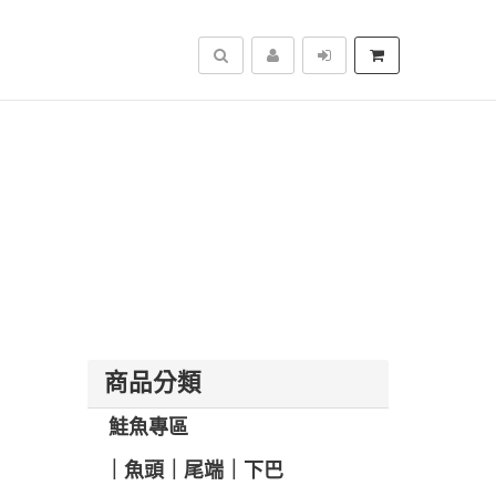
搜尋
商品分類
️ 鮭魚專區
️｜魚頭｜尾端｜下巴