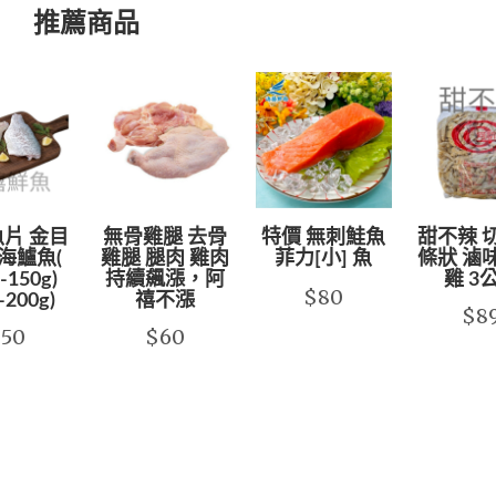
推薦商品
片 金目
無骨雞腿 去骨
特價 無刺鮭魚
甜不辣 
海鱸魚(
雞腿 腿肉 雞肉
菲力[小] 魚
條狀 滷
-150g)
持續飆漲，阿
雞 3
$80
-200g)
禧不漲
$8
$50
$60