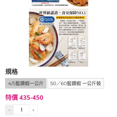
規格
4/5藍鑽蝦一公斤
50／60藍鑽蝦 一公斤裝
特價 435-450