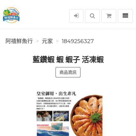
選單
阿禧鮮魚行
阿禧鮮魚行
元家
1849256327
藍鑽蝦 蝦 蝦子 活凍蝦
商品資訊