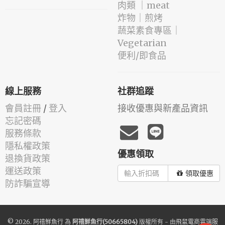
肉類 ｜meat
️炸物｜煎烤
蔬菜素食專區｜
Vegetarian
便利/即食品
線上服務
社群追蹤
會員註冊
/
登入
接收優惠與新產品資訊
忘記密碼
服務條款
隱私權政策
優惠領取
退換貨政策
運送政策
領取優惠
防詐騙宣導
© 2026.
阿禧鮮魚行
為
阿禧鮮魚行(50665804)
版權所有 - 由
飛鼠電商雲端服