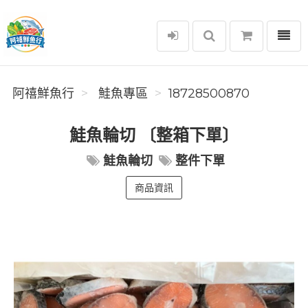
選單
阿禧鮮魚行
阿禧鮮魚行
️ 鮭魚專區
18728500870
鮭魚輪切 〔整箱下單〕
鮭魚輪切
整件下單
商品資訊