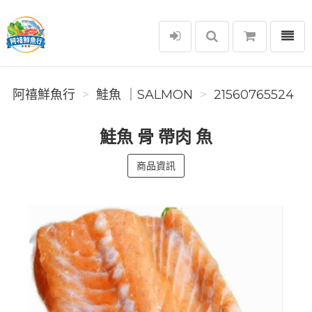
選單
阿禧鮮魚行
阿禧鮮魚行
️鮭魚 ｜SALMON
21560765524
鮭魚 骨 帶肉 魚
商品資訊