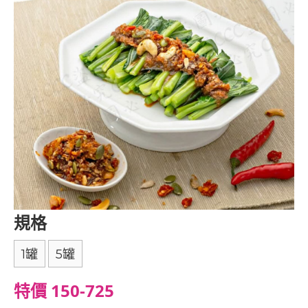
規格
1罐
5罐
特價 150-725