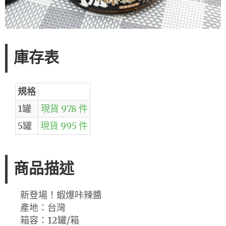
庫存表
規格
1罐
現貨 978 件
5罐
現貨 995 件
商品描述
新登場！蝦爆咔辣醬
產地：台灣
箱容：12罐/箱