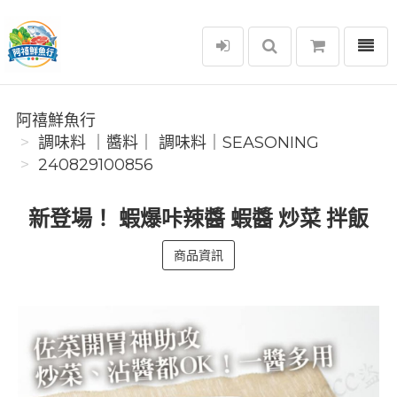
選單
阿禧鮮魚行
阿禧鮮魚行
️調味料 ｜醬料｜ 調味料｜SEASONING
240829100856
新登場！ 蝦爆咔辣醬 蝦醬 炒菜 拌飯
商品資訊