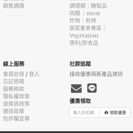
銷售通路
️調理類｜醃製品
肉類 ｜meat
️炸物｜煎烤
蔬菜素食專區｜
Vegetarian
便利/即食品
線上服務
社群追蹤
會員註冊
/
登入
接收優惠與新產品資訊
忘記密碼
服務條款
隱私權政策
優惠領取
退換貨政策
運送政策
領取優惠
防詐騙宣導