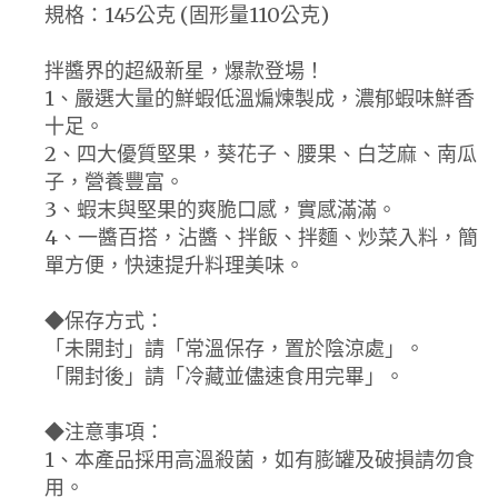
規格：145公克 (固形量110公克)
拌醬界的超級新星，爆款登場！
1、嚴選大量的鮮蝦低溫煸煉製成，濃郁蝦味鮮香
十足。
2、四大優質堅果，葵花子、腰果、白芝麻、南瓜
子，營養豐富。
3、蝦末與堅果的爽脆口感，實感滿滿。
4、一醬百搭，沾醬、拌飯、拌麵、炒菜入料，簡
單方便，快速提升料理美味。
◆保存方式：
「未開封」請「常溫保存，置於陰涼處」。
「開封後」請「冷藏並儘速食用完畢」。
◆注意事項：
1、本產品採用高溫殺菌，如有膨罐及破損請勿食
用。