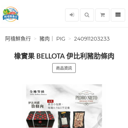
選單
阿禧鮮魚行
阿禧鮮魚行
豬肉｜ PIG
240911203233
橡實果 BELLOTA 伊比利豬肋條肉
商品資訊