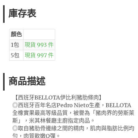
庫存表
顏色
1包
現貨 993 件
5包
現貨 997 件
商品描述
【西班牙BELLOTA伊比利豬肋條肉】
◎西班牙百年名店Pedro Nieto生產，BELLOTA
全橡實果最高等級品質，被譽為「豬肉界的勞斯萊
斯」，米其林餐廳主廚指定肉品。
◎取自豬肋骨邊緣之間的精肉，肌肉與脂肪比例均
勻，肉質軟嫩Q彈。