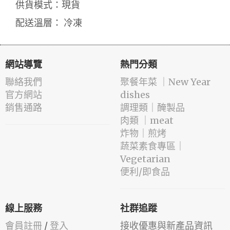
供貨模式：現貨
配送溫層： 冷凍
網站導覽
熱門分類
聯絡我們
️聚餐年菜 ｜New Year
官方網站
dishes
銷售通路
️調理類｜醃製品
肉類 ｜meat
️炸物｜煎烤
蔬菜素食專區｜
Vegetarian
便利/即食品
線上服務
社群追蹤
會員註冊
/
登入
接收優惠與新產品資訊