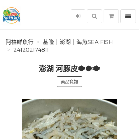
選單
阿禧鮮魚行
阿禧鮮魚行
️基隆｜澎湖｜海魚SEA ​​FISH
241202174811
澎湖 河豚皮🐡🐡🐡
商品資訊