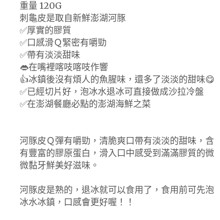
重量 120G
刺龜皮是取自新鮮澎湖河豚
✅厚實的膠質
✅口感滑Ｑ緊密有嚼勁
✅帶有淡淡甜味
👄在嘴裡喀吱喀吱作響
👍冰鎮後沒有煩人的魚腥味，還多了淡淡的甜味😋
✅已經切片好，泡冰水退冰可直接做成沙拉冷盤
✅在澎湖餐廳必點的澎湖海鮮之菜
河豚皮Ｑ彈有嚼勁，清脆爽口帶有淡淡的甜味，含
有豐富的膠原蛋白，滑入口中感受到滿滿膠質的微
微黏牙鮮美好滋味。
河豚皮是熟的，退冰就可以食用了，食用前可先泡
冰水冰鎮，口感會更好喔！！