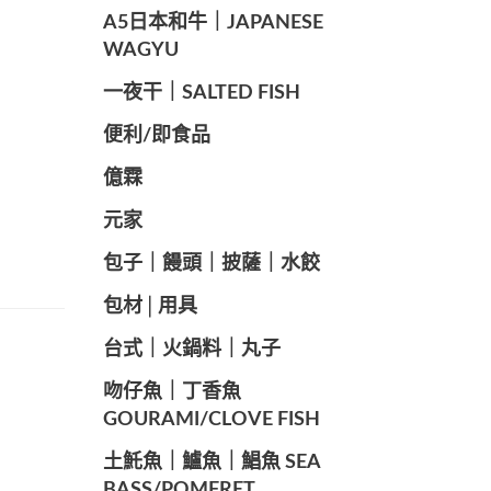
A5日本和牛｜JAPANESE
WAGYU
️一夜干｜SALTED FISH
便利/即食品
億霖
元家
️包子｜饅頭｜披薩｜水餃
包材│用具
️台式｜火鍋料｜丸子
️吻仔魚｜丁香魚
GOURAMI/CLOVE FISH
️土魠魚｜鱸魚｜鯧魚 SEA ​​
BASS/POMFRET