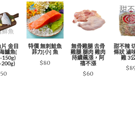
片 金目
特價 無刺鮭魚
無骨雞腿 去骨
甜不辣 
海鱸魚(
菲力[小] 魚
雞腿 腿肉 雞肉
條狀 滷
-150g)
持續飆漲，阿
雞 3
$80
-200g)
禧不漲
$8
$50
$60