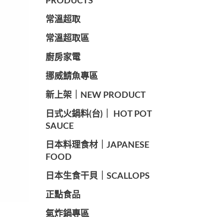
PRODUCTS
常溫超取
常溫超取區
廚房家電
️挪威鯖魚專區
️新上架｜NEW PRODUCT
️日式火鍋料(台)｜ HOT POT
SAUCE
️日本料理食材｜JAPANESE
FOOD
日本生食干貝｜SCALLOPS
正點食品
️氣炸鍋專區