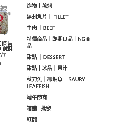
️炸物｜煎烤
️無刺魚片｜ FILLET
牛肉 ｜BEEF
️特價商品｜即期良品｜NG商
切條 扁
品
味 鹹酥
公斤
甜點 ｜DESSERT
9
️甜點｜冰品｜果汁
️秋刀魚｜柳葉魚｜ SAURY｜
LEAFFISH
️端午節商️
️箱購│批發
紅龍