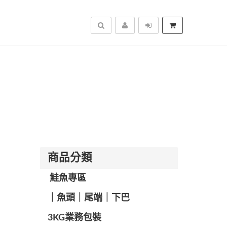
搜尋
商品分類
️ 鮭魚專區
️｜魚頭｜尾端｜下巴
️3KG業務包裝