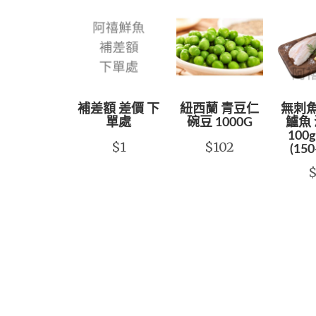
補差額 差價 下
紐西蘭 青豆仁
無刺魚
單處
碗豆 1000G
鱸魚 
100g
$1
$102
(150