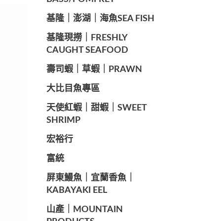
️基隆｜澎湖｜海魚SEA ​​FISH
️基隆現撈｜FRESHLY
CAUGHT SEAFOOD
️壽司蝦｜草蝦｜PRAWN
️大比目魚專區
️天使紅蝦｜甜蝦｜SWEET
SHRIMP
宏裕行
富統
️屏東鰻魚｜宜蘭香魚｜
KABAYAKI EEL
山產｜MOUNTAIN