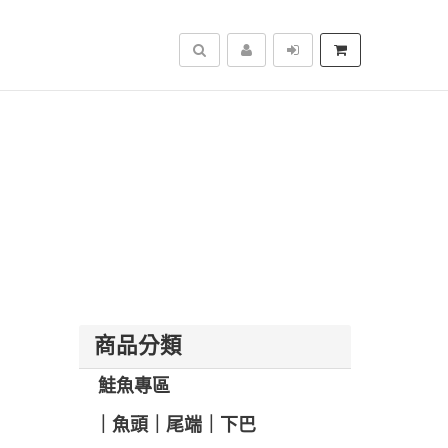
搜尋
商品分類
️ 鮭魚專區
️｜魚頭｜尾端｜下巴