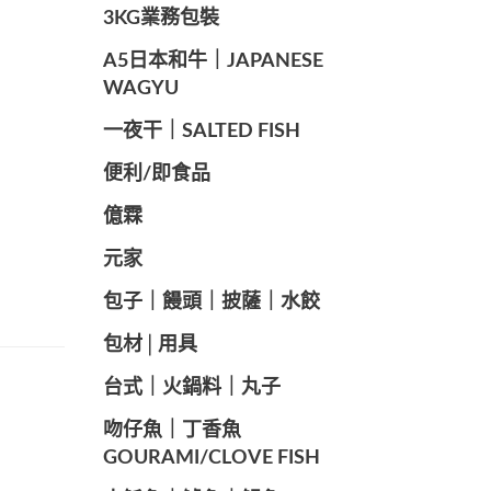
️3KG業務包裝
A5日本和牛｜JAPANESE
WAGYU
️一夜干｜SALTED FISH
便利/即食品
億霖
元家
️包子｜饅頭｜披薩｜水餃
包材│用具
️台式｜火鍋料｜丸子
️吻仔魚｜丁香魚
GOURAMI/CLOVE FISH