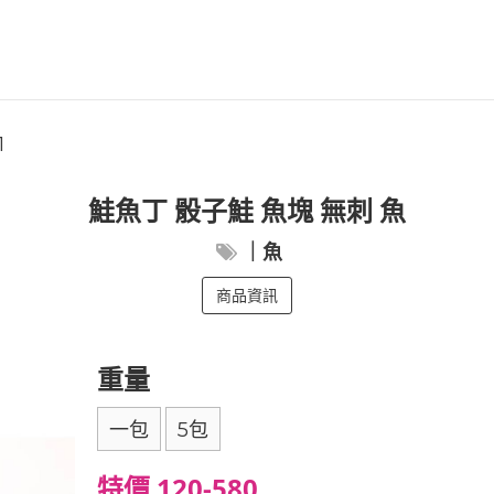
1
鮭魚丁 骰子鮭 魚塊 無刺 魚
｜魚
商品資訊
重量
一包
5包
特價 120-580