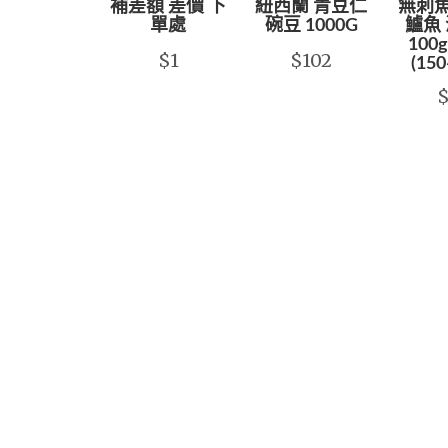
補差額 差價 下
紐西蘭 青豆仁
無刺魚
單處
碗豆 1000G
鱸魚 
100g
$1
$102
(150