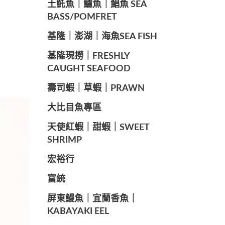
️土魠魚｜鱸魚｜鯧魚 SEA ​​
BASS/POMFRET
️基隆｜澎湖｜海魚SEA ​​FISH
️基隆現撈｜FRESHLY
CAUGHT SEAFOOD
️壽司蝦｜草蝦｜PRAWN
️大比目魚專區
️天使紅蝦｜甜蝦｜SWEET
SHRIMP
宏裕行
富統
️屏東鰻魚｜宜蘭香魚｜
KABAYAKI EEL