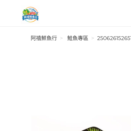
阿禧鮮魚行
阿禧鮮魚行
️ 鮭魚專區
25062615265