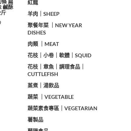
切條 扁
紅龍
味 鹹酥
公斤
羊肉｜SHEEP
9
️聚餐年菜 ｜NEW YEAR
DISHES
肉類 ｜MEAT
️花枝｜小卷｜軟體｜SQUID
花枝｜章魚｜調理食品｜
CUTTLEFISH
️蒸煮｜湯飲品
蔬菜 ｜VEGETABLE
蔬菜素食專區｜VEGETARIAN
️薯製品