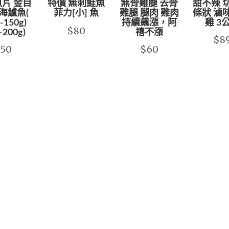
片 金目
特價 無刺鮭魚
無骨雞腿 去骨
甜不辣 
海鱸魚(
菲力[小] 魚
雞腿 腿肉 雞肉
條狀 滷
-150g)
持續飆漲，阿
雞 3
$80
-200g)
禧不漲
$8
$50
$60