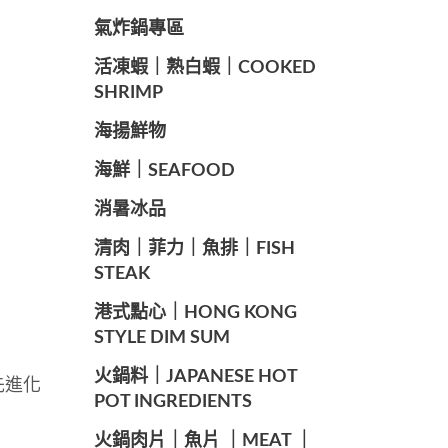
️氣炸鍋專區
️活凍蝦｜熟白蝦｜COOKED
SHRIMP
海揚鮮物
海鮮｜SEAFOOD
️消暑冰品
️清肉｜菲力｜魚排｜FISH
STEAK
️港式點心｜HONG KONG
STYLE DIM SUM
️火鍋料｜JAPANESE HOT
先進化
POT INGREDIENTS
️火鍋肉片｜魚片 ｜MEAT ｜