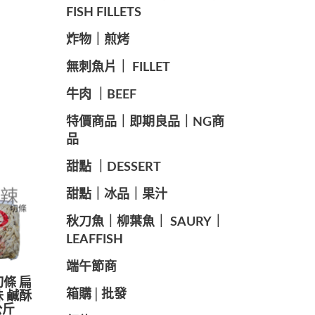
FISH FILLETS
️炸物｜煎烤
️無刺魚片｜ FILLET
牛肉 ｜BEEF
️特價商品｜即期良品｜NG商
品
甜點 ｜DESSERT
️甜點｜冰品｜果汁
️秋刀魚｜柳葉魚｜ SAURY｜
LEAFFISH
️端午節商️
切條 扁
️箱購│批發
味 鹹酥
公斤