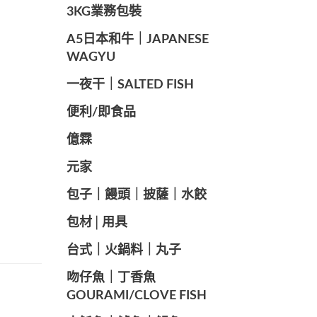
️3KG業務包裝
A5日本和牛｜JAPANESE
WAGYU
️一夜干｜SALTED FISH
便利/即食品
億霖
元家
️包子｜饅頭｜披薩｜水餃
包材│用具
️台式｜火鍋料｜丸子
️吻仔魚｜丁香魚
GOURAMI/CLOVE FISH