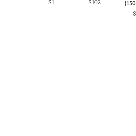
$1
$102
(150