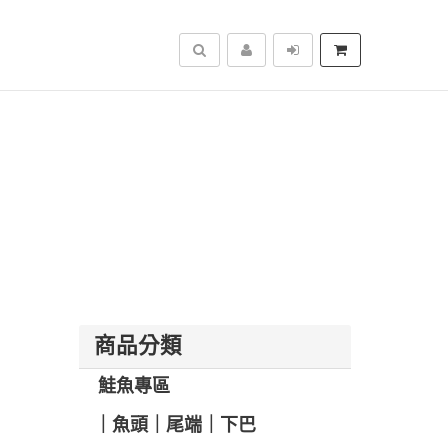
搜尋
商品分類
️ 鮭魚專區
️｜魚頭｜尾端｜下巴