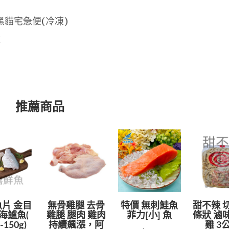
黑貓宅急便(冷凍)
款
推薦商品
片 金目
無骨雞腿 去骨
特價 無刺鮭魚
甜不辣 
海鱸魚(
雞腿 腿肉 雞肉
菲力[小] 魚
條狀 滷
-150g)
持續飆漲，阿
雞 3