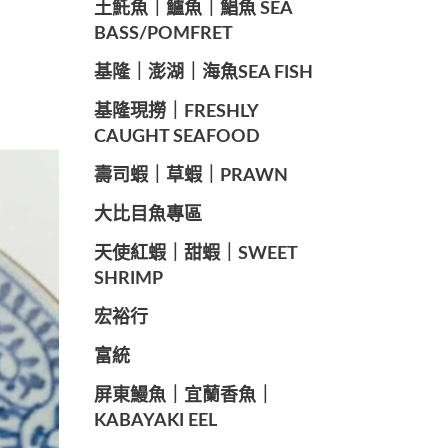
️土魠魚｜鱸魚｜鯧魚 SEA ​​
BASS/POMFRET
️基隆｜澎湖｜海魚SEA ​​FISH
️基隆現撈｜FRESHLY
CAUGHT SEAFOOD
️壽司蝦｜草蝦｜PRAWN
️大比目魚專區
️天使紅蝦｜甜蝦｜SWEET
SHRIMP
宏裕行
富統
️屏東鰻魚｜宜蘭香魚｜
KABAYAKI EEL