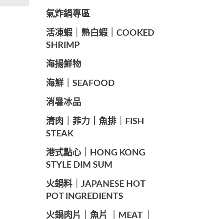
️氣炸鍋專區
️活凍蝦｜熟白蝦｜COOKED
SHRIMP
海揚鮮物
海鮮｜SEAFOOD
️消暑冰品
️清肉｜菲力｜魚排｜FISH
STEAK
️港式點心｜HONG KONG
STYLE DIM SUM
️火鍋料｜JAPANESE HOT
POT INGREDIENTS
️火鍋肉片｜魚片 ｜MEAT ｜