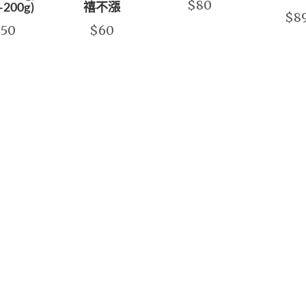
$80
-200g)
禧不漲
$8
$50
$60