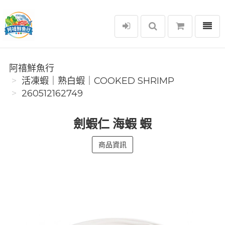
選單
阿禧鮮魚行
阿禧鮮魚行
️活凍蝦｜熟白蝦｜COOKED SHRIMP
260512162749
劍蝦仁 海蝦 蝦
商品資訊