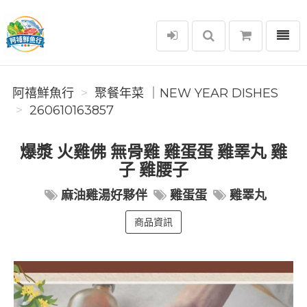
選單
阿禧鮮魚行
阿禧鮮魚行
️聚餐年菜 ｜NEW YEAR DISHES
260610163857
爆漿 火雞佛 無骨雞 雞蛋蛋 雞睪丸 雞
子 雞腰子
麻油雞湯好夥伴
雞蛋蛋
雞睪丸
商品資訊