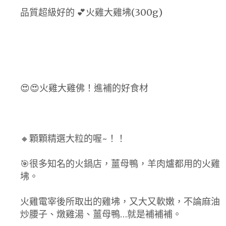
品質超級好的 💕火雞大雞坲(300g)
😍😍火雞大雞佛！進補的好食材
🔸顆顆精選大粒的喔~！！
🎯很多知名的火鍋店，薑母鴨，羊肉爐都用的火雞
坲。
火雞電宰後所取出的雞坲，又大又軟嫩，不論麻油
炒腰子、燉雞湯、薑母鴨…就是補補補。