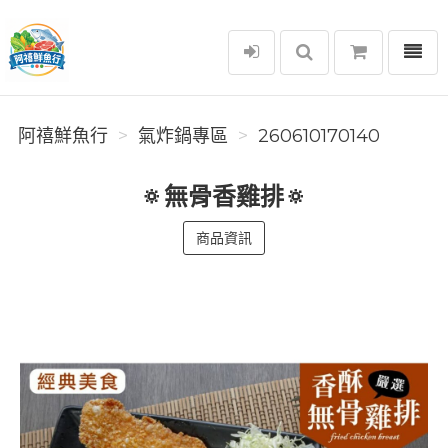
選單
阿禧鮮魚行
阿禧鮮魚行
️氣炸鍋專區
260610170140
🔅無骨香雞排🔅
商品資訊