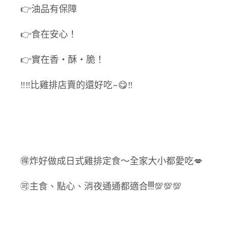
👉油品有保障
👉食在安心！
👉實在香‧酥‧脆！
‼️‼️比雞排店賣的還好吃~😋‼️
🉐炸好做成日式雞排定食～全家大小都愛吃💋
🉑主食、點心、消夜通通都適合!!!💯💯💯