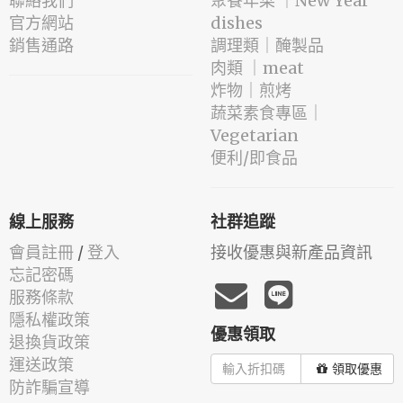
聯絡我們
️聚餐年菜 ｜New Year
官方網站
dishes
銷售通路
️調理類｜醃製品
肉類 ｜meat
️炸物｜煎烤
蔬菜素食專區｜
Vegetarian
便利/即食品
線上服務
社群追蹤
會員註冊
/
登入
接收優惠與新產品資訊
忘記密碼
服務條款
隱私權政策
優惠領取
退換貨政策
運送政策
領取優惠
防詐騙宣導