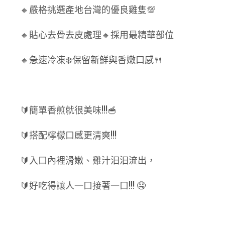
🔸嚴格挑選產地台灣的優良雞隻💯
🔸貼心去骨去皮處理🔸採用最精華部位
🔸急速冷凍❄️保留新鮮與香嫩口感🍴
🔰簡單香煎就很美味!!!🥣
🔰搭配檸檬口感更清爽!!!
🔰入口內裡滑嫩、雞汁汩汩流出，
🔰好吃得讓人一口接著一口!!! 🤤