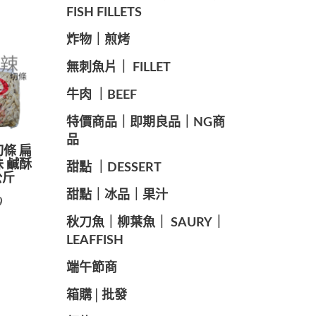
FISH FILLETS
️炸物｜煎烤
️無刺魚片｜ FILLET
牛肉 ｜BEEF
️特價商品｜即期良品｜NG商
品
切條 扁
味 鹹酥
甜點 ｜DESSERT
公斤
️甜點｜冰品｜果汁
9
️秋刀魚｜柳葉魚｜ SAURY｜
LEAFFISH
️端午節商️
️箱購│批發