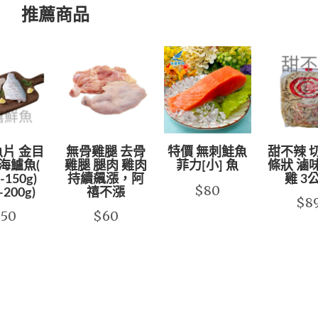
推薦商品
片 金目
無骨雞腿 去骨
特價 無刺鮭魚
甜不辣 
海鱸魚(
雞腿 腿肉 雞肉
菲力[小] 魚
條狀 滷
-150g)
持續飆漲，阿
雞 3
$80
-200g)
禧不漲
$8
$50
$60