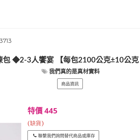
3713
包 ◆2-3人饗宴 【每包2100公克±10
我們真的是真材實料
商品資訊
特價 445
(缺貨)
聯繫我們詢問替代商品或庫存