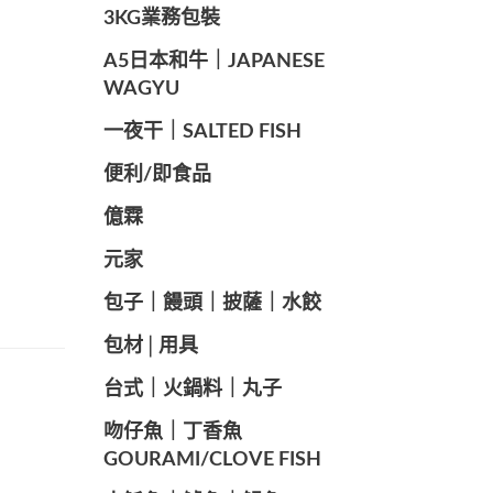
️3KG業務包裝
A5日本和牛｜JAPANESE
WAGYU
️一夜干｜SALTED FISH
便利/即食品
億霖
元家
️包子｜饅頭｜披薩｜水餃
包材│用具
️台式｜火鍋料｜丸子
️吻仔魚｜丁香魚
GOURAMI/CLOVE FISH