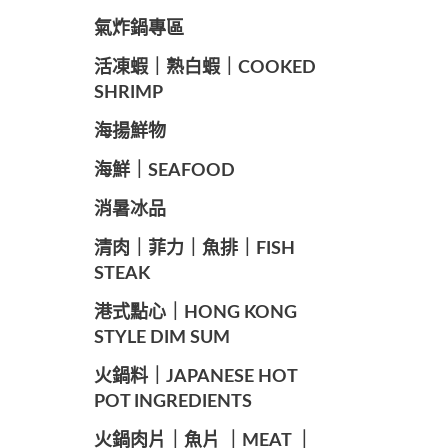
️氣炸鍋專區
️活凍蝦｜熟白蝦｜COOKED
SHRIMP
海揚鮮物
海鮮｜SEAFOOD
️消暑冰品
️清肉｜菲力｜魚排｜FISH
STEAK
️港式點心｜HONG KONG
STYLE DIM SUM
️火鍋料｜JAPANESE HOT
POT INGREDIENTS
️火鍋肉片｜魚片 ｜MEAT ｜