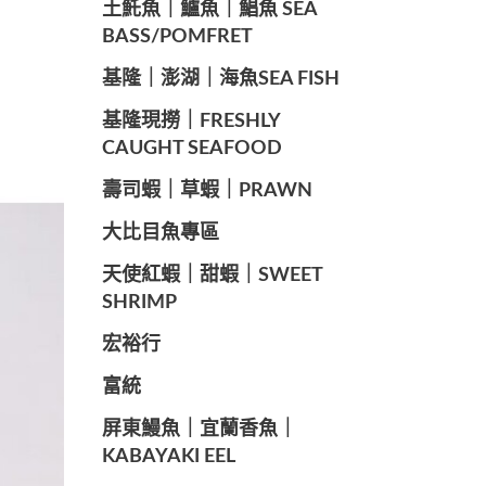
️土魠魚｜鱸魚｜鯧魚 SEA ​​
BASS/POMFRET
️基隆｜澎湖｜海魚SEA ​​FISH
️基隆現撈｜FRESHLY
CAUGHT SEAFOOD
️壽司蝦｜草蝦｜PRAWN
️大比目魚專區
️天使紅蝦｜甜蝦｜SWEET
SHRIMP
宏裕行
富統
️屏東鰻魚｜宜蘭香魚｜
KABAYAKI EEL