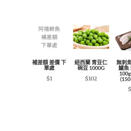
補差額 差價 下
紐西蘭 青豆仁
無刺魚
單處
碗豆 1000G
鱸魚 
100g
$1
$102
(150