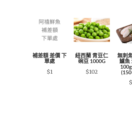
補差額 差價 下
紐西蘭 青豆仁
無刺魚
單處
碗豆 1000G
鱸魚 
100g
$1
$102
(150