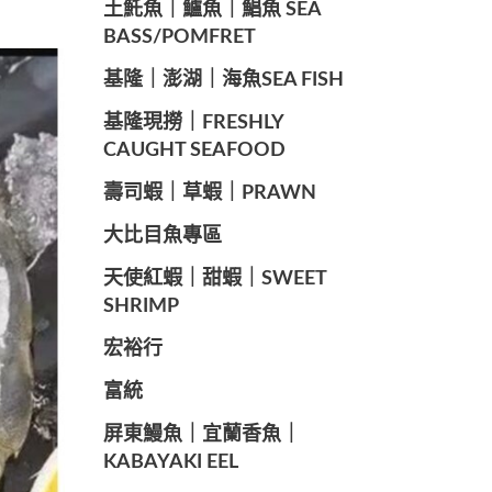
️土魠魚｜鱸魚｜鯧魚 SEA ​​
BASS/POMFRET
️基隆｜澎湖｜海魚SEA ​​FISH
️基隆現撈｜FRESHLY
CAUGHT SEAFOOD
️壽司蝦｜草蝦｜PRAWN
️大比目魚專區
️天使紅蝦｜甜蝦｜SWEET
SHRIMP
宏裕行
富統
️屏東鰻魚｜宜蘭香魚｜
KABAYAKI EEL