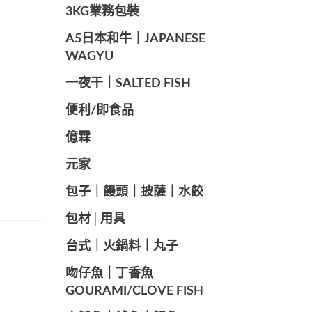
️3KG業務包裝
A5日本和牛｜JAPANESE
WAGYU
️一夜干｜SALTED FISH
便利/即食品
億霖
元家
️包子｜饅頭｜披薩｜水餃
包材│用具
️台式｜火鍋料｜丸子
️吻仔魚｜丁香魚
GOURAMI/CLOVE FISH