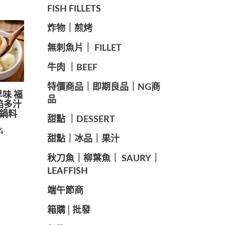
FISH FILLETS
️炸物｜煎烤
️無刺魚片｜ FILLET
牛肉 ｜BEEF
️特價商品｜即期良品｜NG商
早味 福
品
餡多汁
火鍋料
甜點 ｜DESSERT
4
️甜點｜冰品｜果汁
️秋刀魚｜柳葉魚｜ SAURY｜
LEAFFISH
️端午節商️
️箱購│批發