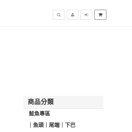
搜尋
商品分類
️ 鮭魚專區
️｜魚頭｜尾端｜下巴