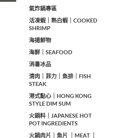
️氣炸鍋專區
️活凍蝦｜熟白蝦｜COOKED
SHRIMP
海揚鮮物
海鮮｜SEAFOOD
️消暑冰品
️清肉｜菲力｜魚排｜FISH
STEAK
️港式點心｜HONG KONG
STYLE DIM SUM
️火鍋料｜JAPANESE HOT
POT INGREDIENTS
️火鍋肉片｜魚片 ｜MEAT ｜