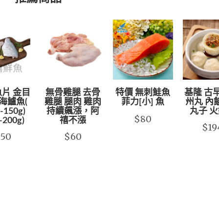
片 金目
無骨雞腿 去骨
特價 無刺鮭魚
基隆 古
海鱸魚(
雞腿 腿肉 雞肉
菲力[小] 魚
州丸 內
-150g)
持續飆漲，阿
丸子 
$80
-200g)
禧不漲
$19
$50
$60