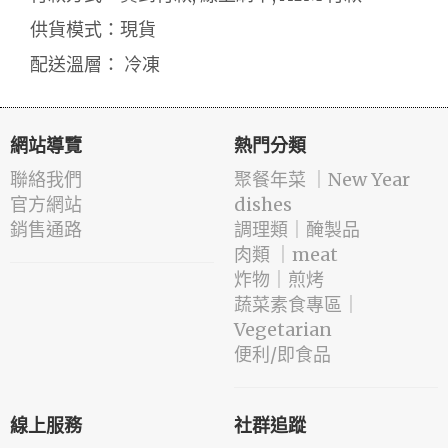
供貨模式：現貨
配送溫層： 冷凍
網站導覽
熱門分類
聯絡我們
️聚餐年菜 ｜New Year
官方網站
dishes
銷售通路
️調理類｜醃製品
肉類 ｜meat
️炸物｜煎烤
蔬菜素食專區｜
Vegetarian
便利/即食品
線上服務
社群追蹤