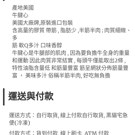
產地美國
牛腱心
美國大廠牌,原裝進口包裝
含高量的膠質 帶筋 , 脂肪少 ,半筋半肉 ; 肉質細緻、
多
筋 軟Q多汁 口味香醇
牛腱心是牛腿部的肌肉 , 因為要負擔牛全身的重量
和運動 因此肉質非常結實 , 每頭牛僅能取出2條 ,
特性油脂含量低 和筋量豐富 筋呈網狀分佈筋量豐
富 ， 美味多汁 俗稱半筋半肉, 好吃無負擔
運送與付款
運送方式：自行取貨, 線上付款自行取貨, 黑貓宅急
便(冷凍)
付款方式：貨到付款, 線上刷卡, ATM 付款