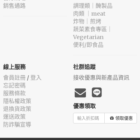
銷售通路
️調理類｜醃製品
肉類 ｜meat
️炸物｜煎烤
蔬菜素食專區｜
Vegetarian
便利/即食品
線上服務
社群追蹤
會員註冊
/
登入
接收優惠與新產品資訊
忘記密碼
服務條款
隱私權政策
優惠領取
退換貨政策
運送政策
領取優惠
防詐騙宣導