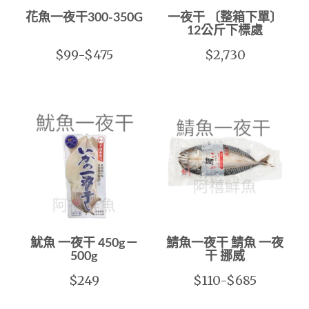
花魚一夜干300-350G
一夜干 〔整箱下單〕
12公斤下標處
$99-$475
$2,730
魷魚 一夜干 450g－
鯖魚一夜干 鯖魚 一夜
500g
干 挪威
$249
$110-$685