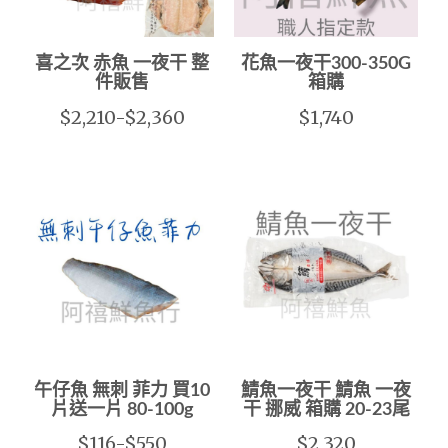
喜之次 赤魚 一夜干 整
花魚一夜干300-350G
件販售
箱購
$2,210-$2,360
$1,740
午仔魚 無刺 菲力 買10
鯖魚一夜干 鯖魚 一夜
片送一片 80-100g
干 挪威 箱購 20-23尾
$116-$550
$2,320