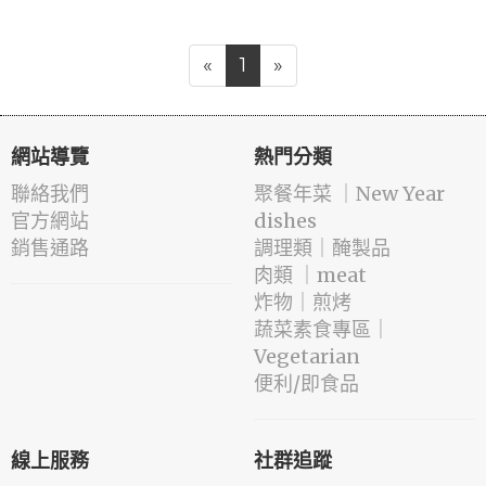
«
1
»
網站導覽
熱門分類
聯絡我們
️聚餐年菜 ｜New Year
官方網站
dishes
銷售通路
️調理類｜醃製品
肉類 ｜meat
️炸物｜煎烤
蔬菜素食專區｜
Vegetarian
便利/即食品
線上服務
社群追蹤