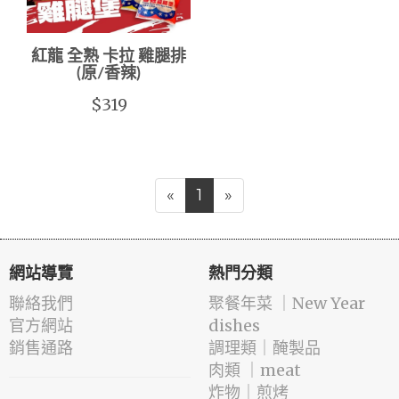
紅龍 全熟 卡拉 雞腿排
(原/香辣)
$319
«
1
»
網站導覽
熱門分類
聯絡我們
️聚餐年菜 ｜New Year
官方網站
dishes
銷售通路
️調理類｜醃製品
肉類 ｜meat
️炸物｜煎烤