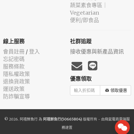
蔬菜素食專區｜
Vegetarian
便利/即食品
線上服務
社群追蹤
會員註冊
/
登入
接收優惠與新產品資訊
忘記密碼
服務條款
隱私權政策
優惠領取
退換貨政策
運送政策
領取優惠
防詐騙宣導
© 2026.
阿禧鮮魚行
為
阿禧鮮魚行(50665804)
版權所有 - 由
飛鼠電商雲端服
務
建置