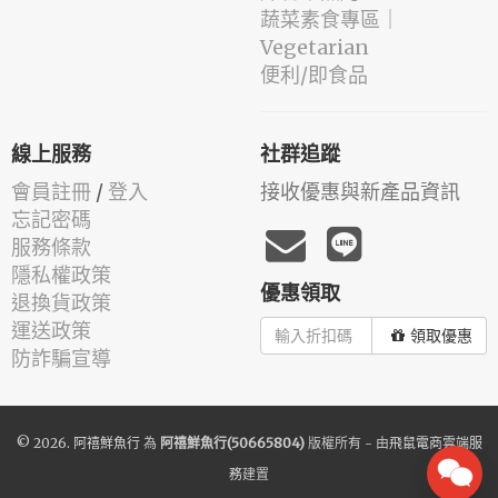
蔬菜素食專區｜
Vegetarian
便利/即食品
線上服務
社群追蹤
會員註冊
/
登入
接收優惠與新產品資訊
忘記密碼
服務條款
隱私權政策
優惠領取
退換貨政策
運送政策
領取優惠
防詐騙宣導
© 2026.
阿禧鮮魚行
為
阿禧鮮魚行(50665804)
版權所有 - 由
飛鼠電商雲端服
務
建置