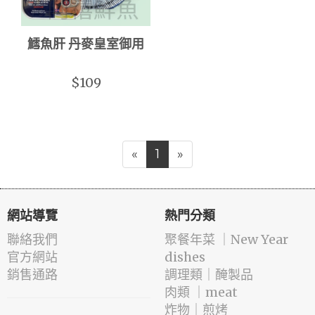
鱈魚肝 丹麥皇室御用
$109
«
1
»
網站導覽
熱門分類
聯絡我們
️聚餐年菜 ｜New Year
官方網站
dishes
銷售通路
️調理類｜醃製品
肉類 ｜meat
️炸物｜煎烤