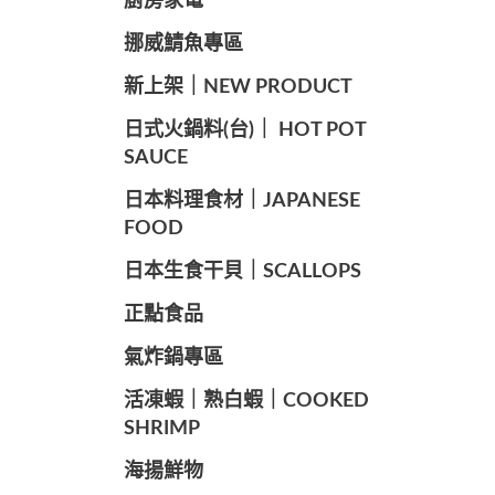
廚房家電
️挪威鯖魚專區
️新上架｜NEW PRODUCT
️日式火鍋料(台)｜ HOT POT
SAUCE
️日本料理食材｜JAPANESE
FOOD
日本生食干貝｜SCALLOPS
正點食品
️氣炸鍋專區
️活凍蝦｜熟白蝦｜COOKED
SHRIMP
海揚鮮物