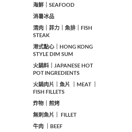
海鮮｜SEAFOOD
️消暑冰品
️清肉｜菲力｜魚排｜FISH
STEAK
️港式點心｜HONG KONG
STYLE DIM SUM
️火鍋料｜JAPANESE HOT
POT INGREDIENTS
️火鍋肉片｜魚片 ｜MEAT ｜
FISH FILLETS
️炸物｜煎烤
️無刺魚片｜ FILLET
牛肉 ｜BEEF