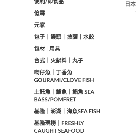
便利/即食品
日本生
億霖
元家
️包子｜饅頭｜披薩｜水餃
包材│用具
️台式｜火鍋料｜丸子
️吻仔魚｜丁香魚
GOURAMI/CLOVE FISH
️土魠魚｜鱸魚｜鯧魚 SEA ​​
BASS/POMFRET
️基隆｜澎湖｜海魚SEA ​​FISH
️基隆現撈｜FRESHLY
CAUGHT SEAFOOD