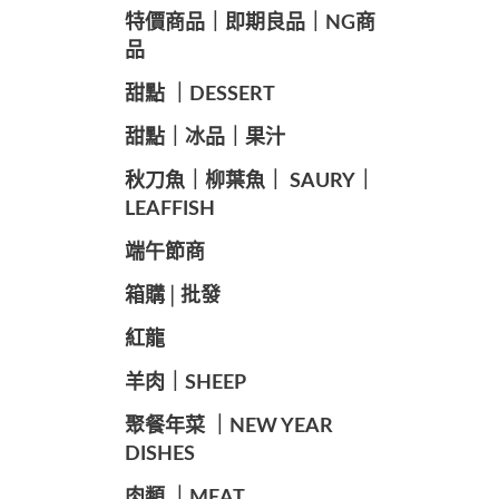
️特價商品｜即期良品｜NG商
品
甜點 ｜DESSERT
️甜點｜冰品｜果汁
️秋刀魚｜柳葉魚｜ SAURY｜
LEAFFISH
️端午節商️
️箱購│批發
紅龍
羊肉｜SHEEP
️聚餐年菜 ｜NEW YEAR
DISHES
肉類 ｜MEAT