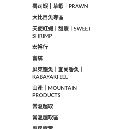
️壽司蝦｜草蝦｜PRAWN
️大比目魚專區
️天使紅蝦｜甜蝦｜SWEET
SHRIMP
宏裕行
富統
️屏東鰻魚｜宜蘭香魚｜
KABAYAKI EEL
山產｜MOUNTAIN
PRODUCTS
常溫超取
常溫超取區