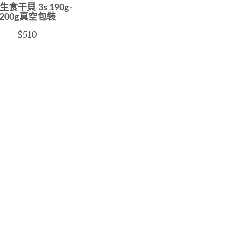
食干貝 3s 190g-
200g真空包裝
$510