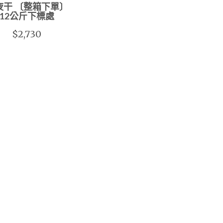
夜干 〔整箱下單〕
12公斤下標處
$2,730