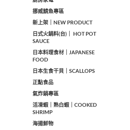
廚房家電
️挪威鯖魚專區
️新上架｜NEW PRODUCT
️日式火鍋料(台)｜ HOT POT
SAUCE
️日本料理食材｜JAPANESE
FOOD
日本生食干貝｜SCALLOPS
正點食品
️氣炸鍋專區
️活凍蝦｜熟白蝦｜COOKED
SHRIMP
海揚鮮物