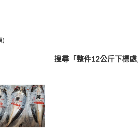
頁)
搜尋「整件12公斤下標