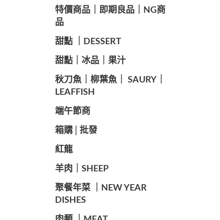
️特價商品｜即期良品｜NG商
品
甜點 ｜DESSERT
️甜點｜冰品｜果汁
️秋刀魚｜柳葉魚｜ SAURY｜
LEAFFISH
️端午節商️
️箱購│批發
紅龍
羊肉｜SHEEP
️聚餐年菜 ｜NEW YEAR
DISHES
肉類 ｜MEAT