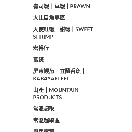
️壽司蝦｜草蝦｜PRAWN
️大比目魚專區
️天使紅蝦｜甜蝦｜SWEET
SHRIMP
宏裕行
富統
️屏東鰻魚｜宜蘭香魚｜
KABAYAKI EEL
山產｜MOUNTAIN
PRODUCTS
常溫超取
常溫超取區