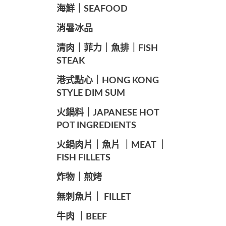
海鮮｜SEAFOOD
️消暑冰品
️清肉｜菲力｜魚排｜FISH
STEAK
️港式點心｜HONG KONG
STYLE DIM SUM
️火鍋料｜JAPANESE HOT
POT INGREDIENTS
️火鍋肉片｜魚片 ｜MEAT ｜
FISH FILLETS
️炸物｜煎烤
️無刺魚片｜ FILLET
牛肉 ｜BEEF