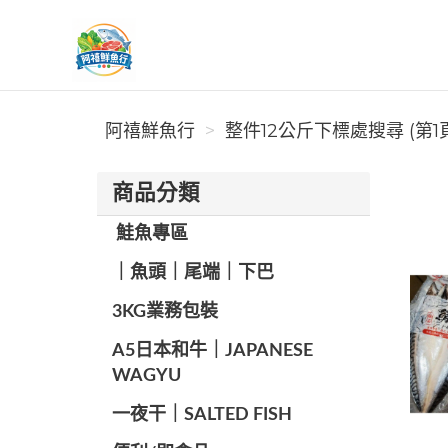
阿禧鮮魚行
阿禧鮮魚行
整件12公斤下標處搜尋 (第1
商品分類
️ 鮭魚專區
️｜魚頭｜尾端｜下巴
️3KG業務包裝
A5日本和牛｜JAPANESE
WAGYU
️一夜干｜SALTED FISH