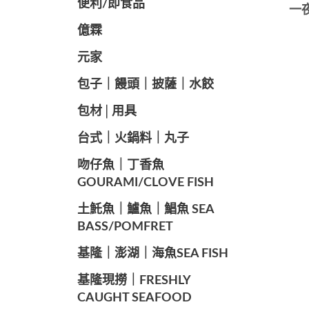
便利/即食品
一
億霖
元家
️包子｜饅頭｜披薩｜水餃
包材│用具
️台式｜火鍋料｜丸子
️吻仔魚｜丁香魚
GOURAMI/CLOVE FISH
️土魠魚｜鱸魚｜鯧魚 SEA ​​
BASS/POMFRET
️基隆｜澎湖｜海魚SEA ​​FISH
️基隆現撈｜FRESHLY
CAUGHT SEAFOOD