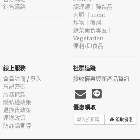
銷售通路
️調理類｜醃製品
肉類 ｜meat
️炸物｜煎烤
蔬菜素食專區｜
Vegetarian
便利/即食品
線上服務
社群追蹤
會員註冊
/
登入
接收優惠與新產品資訊
忘記密碼
服務條款
隱私權政策
優惠領取
退換貨政策
運送政策
領取優惠
防詐騙宣導