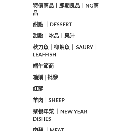
️特價商品｜即期良品｜NG商
品
甜點 ｜DESSERT
️甜點｜冰品｜果汁
️秋刀魚｜柳葉魚｜ SAURY｜
LEAFFISH
️端午節商️
️箱購│批發
紅龍
羊肉｜SHEEP
️聚餐年菜 ｜NEW YEAR
DISHES
肉類 ｜MEAT