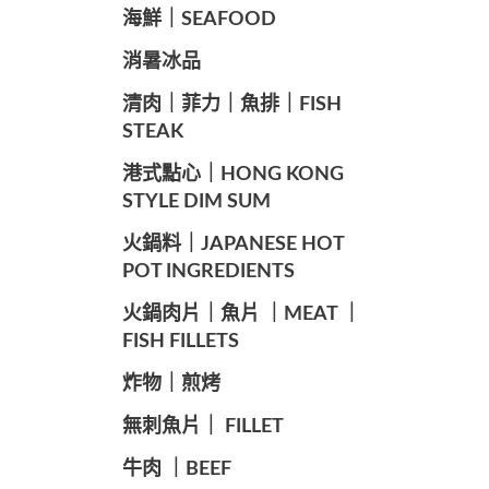
海鮮｜SEAFOOD
️消暑冰品
️清肉｜菲力｜魚排｜FISH
STEAK
️港式點心｜HONG KONG
STYLE DIM SUM
️火鍋料｜JAPANESE HOT
POT INGREDIENTS
️火鍋肉片｜魚片 ｜MEAT ｜
FISH FILLETS
️炸物｜煎烤
️無刺魚片｜ FILLET
牛肉 ｜BEEF