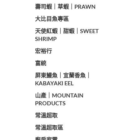
️壽司蝦｜草蝦｜PRAWN
️大比目魚專區
️天使紅蝦｜甜蝦｜SWEET
SHRIMP
宏裕行
富統
️屏東鰻魚｜宜蘭香魚｜
KABAYAKI EEL
山產｜MOUNTAIN
PRODUCTS
常溫超取
常溫超取區