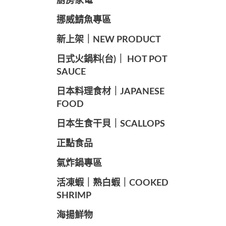
廚房家電
️挪威鯖魚專區
️新上架｜NEW PRODUCT
️日式火鍋料(台)｜ HOT POT
SAUCE
️日本料理食材｜JAPANESE
FOOD
日本生食干貝｜SCALLOPS
正點食品
️氣炸鍋專區
️活凍蝦｜熟白蝦｜COOKED
SHRIMP
海揚鮮物