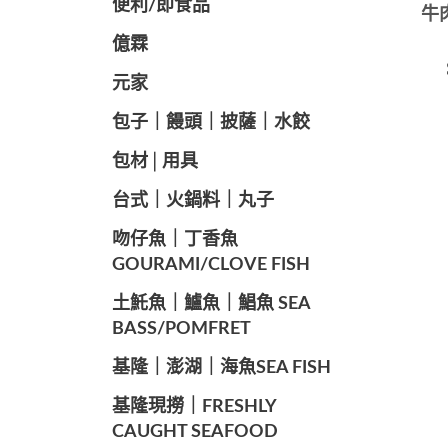
便利/即食品
牛
億霖
元家
️包子｜饅頭｜披薩｜水餃
包材│用具
️台式｜火鍋料｜丸子
️吻仔魚｜丁香魚
GOURAMI/CLOVE FISH
️土魠魚｜鱸魚｜鯧魚 SEA ​​
BASS/POMFRET
️基隆｜澎湖｜海魚SEA ​​FISH
️基隆現撈｜FRESHLY
CAUGHT SEAFOOD