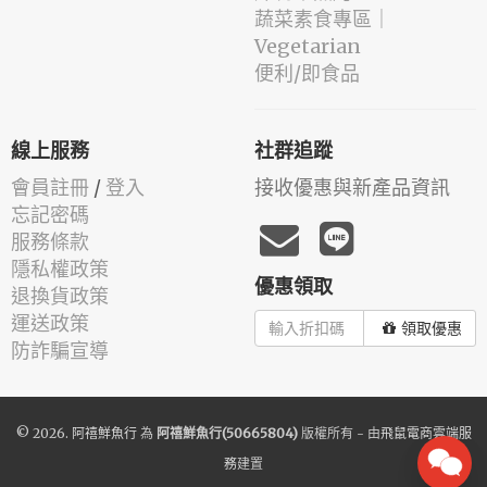
蔬菜素食專區｜
Vegetarian
便利/即食品
線上服務
社群追蹤
會員註冊
/
登入
接收優惠與新產品資訊
忘記密碼
服務條款
隱私權政策
優惠領取
退換貨政策
運送政策
領取優惠
防詐騙宣導
© 2026.
阿禧鮮魚行
為
阿禧鮮魚行(50665804)
版權所有 - 由
飛鼠電商雲端服
務
建置