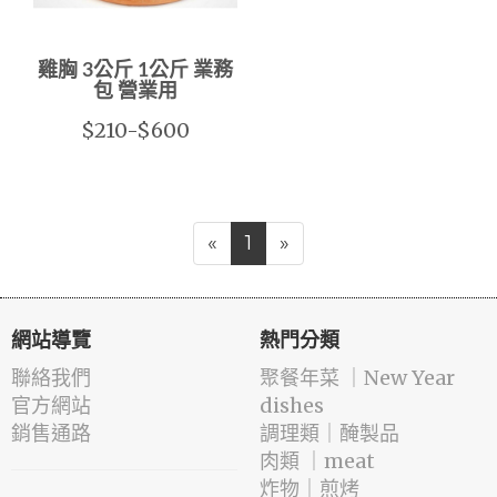
雞胸 3公斤 1公斤 業務
包 營業用
$210-$600
«
1
»
網站導覽
熱門分類
聯絡我們
️聚餐年菜 ｜New Year
官方網站
dishes
銷售通路
️調理類｜醃製品
肉類 ｜meat
️炸物｜煎烤