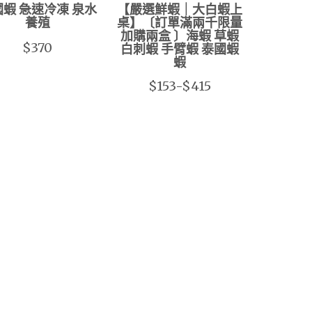
蝦 急速冷凍 泉水
【嚴選鮮蝦｜大白蝦上
養殖
桌】〔訂單滿兩千限量
加購兩盒 〕海蝦 草蝦
$370
白刺蝦 手臂蝦 泰國蝦
蝦
$153-$415