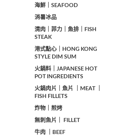
海鮮｜SEAFOOD
️消暑冰品
️清肉｜菲力｜魚排｜FISH
STEAK
️港式點心｜HONG KONG
STYLE DIM SUM
️火鍋料｜JAPANESE HOT
POT INGREDIENTS
️火鍋肉片｜魚片 ｜MEAT ｜
FISH FILLETS
️炸物｜煎烤
️無刺魚片｜ FILLET
牛肉 ｜BEEF