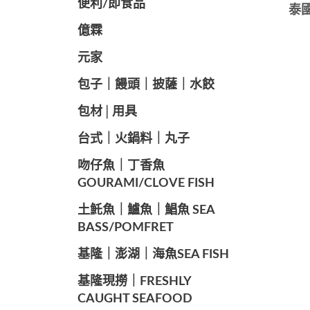
便利/即食品
泰國
億霖
元家
️包子｜饅頭｜披薩｜水餃
包材│用具
️台式｜火鍋料｜丸子
️吻仔魚｜丁香魚
GOURAMI/CLOVE FISH
️土魠魚｜鱸魚｜鯧魚 SEA ​​
BASS/POMFRET
️基隆｜澎湖｜海魚SEA ​​FISH
️基隆現撈｜FRESHLY
CAUGHT SEAFOOD