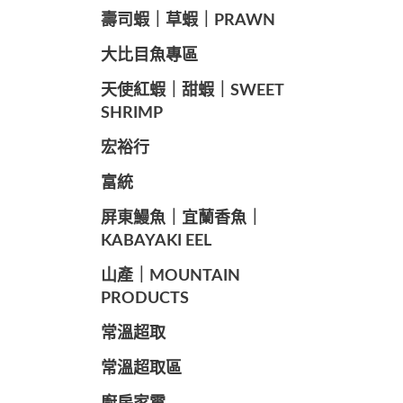
️壽司蝦｜草蝦｜PRAWN
️大比目魚專區
️天使紅蝦｜甜蝦｜SWEET
SHRIMP
宏裕行
富統
️屏東鰻魚｜宜蘭香魚｜
KABAYAKI EEL
山產｜MOUNTAIN
PRODUCTS
常溫超取
常溫超取區