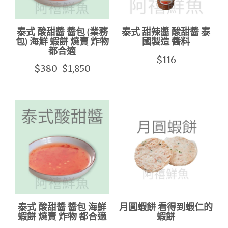
泰式 酸甜醬 醬包 (業務
泰式 甜辣醬 酸甜醬 泰
包) 海鮮 蝦餅 燒賣 炸物
國製造 醬料
都合適
$116
$380-$1,850
泰式 酸甜醬 醬包 海鮮
月圓蝦餅 看得到蝦仁的
蝦餅 燒賣 炸物 都合適
蝦餅