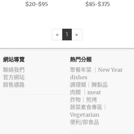
$20-$95
$85-$375
«
1
»
網站導覽
熱門分類
聯絡我們
️聚餐年菜 ｜New Year
官方網站
dishes
銷售通路
️調理類｜醃製品
肉類 ｜meat
️炸物｜煎烤
蔬菜素食專區｜
Vegetarian
便利/即食品