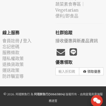
蔬菜素食專區｜
Vegetarian
便利/即食品
線上服務
社群追蹤
會員註冊
/
登入
接收優惠與新產品資訊
忘記密碼
服務條款
隱私權政策
優惠領取
退換貨政策
運送政策
領取優惠
防詐騙宣導
© 2026.
阿禧鮮魚行
為
阿禧鮮魚行(50665804)
版權所有 - 由
飛鼠電商雲端服
務
建置