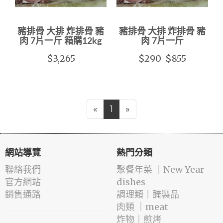
豬排骨 大排 炸排骨 豬
豬排骨 大排 炸排骨 豬
肉 7片一斤 箱購12kg
肉 7片一斤
$3,265
$290-$855
«
1
»
網站導覽
熱門分類
聯絡我們
️聚餐年菜 ｜New Year
官方網站
dishes
銷售通路
️調理類｜醃製品
肉類 ｜meat
️炸物｜煎烤