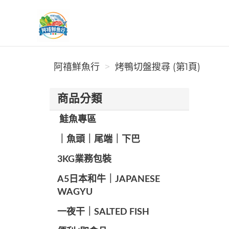
阿禧鮮魚行
阿禧鮮魚行
烤鴨切盤搜尋 (第1頁)
商品分類
️ 鮭魚專區
️｜魚頭｜尾端｜下巴
️3KG業務包裝
A5日本和牛｜JAPANESE
WAGYU
️一夜干｜SALTED FISH