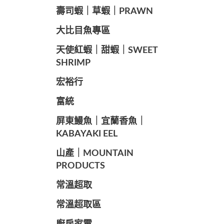
️壽司蝦｜草蝦｜PRAWN
️大比目魚專區
️天使紅蝦｜甜蝦｜SWEET
SHRIMP
宏裕行
富統
️屏東鰻魚｜宜蘭香魚｜
KABAYAKI EEL
山產｜MOUNTAIN
PRODUCTS
常溫超取
常溫超取區