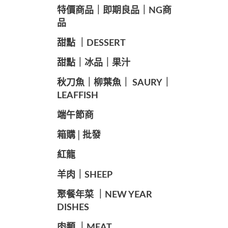
️特價商品｜即期良品｜NG商
品
甜點 ｜DESSERT
️甜點｜冰品｜果汁
️秋刀魚｜柳葉魚｜ SAURY｜
LEAFFISH
️端午節商️
️箱購│批發
紅龍
羊肉｜SHEEP
️聚餐年菜 ｜NEW YEAR
DISHES
肉類 ｜MEAT