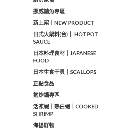
廚房家電
️挪威鯖魚專區
️新上架｜NEW PRODUCT
️日式火鍋料(台)｜ HOT POT
SAUCE
️日本料理食材｜JAPANESE
FOOD
日本生食干貝｜SCALLOPS
正點食品
️氣炸鍋專區
️活凍蝦｜熟白蝦｜COOKED
SHRIMP
海揚鮮物