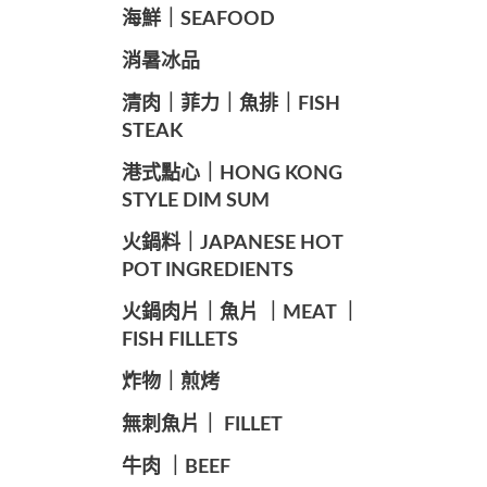
海鮮｜SEAFOOD
️消暑冰品
️清肉｜菲力｜魚排｜FISH
STEAK
️港式點心｜HONG KONG
STYLE DIM SUM
️火鍋料｜JAPANESE HOT
POT INGREDIENTS
️火鍋肉片｜魚片 ｜MEAT ｜
FISH FILLETS
️炸物｜煎烤
️無刺魚片｜ FILLET
牛肉 ｜BEEF