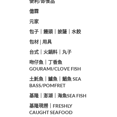
便利/即食品
億霖
元家
️包子｜饅頭｜披薩｜水餃
包材│用具
️台式｜火鍋料｜丸子
️吻仔魚｜丁香魚
GOURAMI/CLOVE FISH
️土魠魚｜鱸魚｜鯧魚 SEA ​​
BASS/POMFRET
️基隆｜澎湖｜海魚SEA ​​FISH
️基隆現撈｜FRESHLY
CAUGHT SEAFOOD