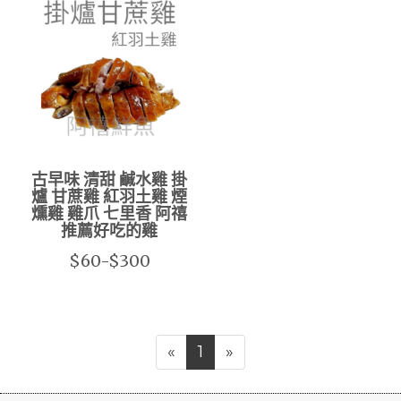
古早味 清甜 鹹水雞 掛
爐 甘蔗雞 紅羽土雞 煙
燻雞 雞爪 七里香 阿禧
推薦好吃的雞
$60-$300
«
1
»