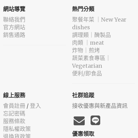
網站導覽
熱門分類
聯絡我們
️聚餐年菜 ｜New Year
官方網站
dishes
銷售通路
️調理類｜醃製品
肉類 ｜meat
️炸物｜煎烤
蔬菜素食專區｜
Vegetarian
便利/即食品
線上服務
社群追蹤
會員註冊
/
登入
接收優惠與新產品資訊
忘記密碼
服務條款
隱私權政策
優惠領取
退換貨政策