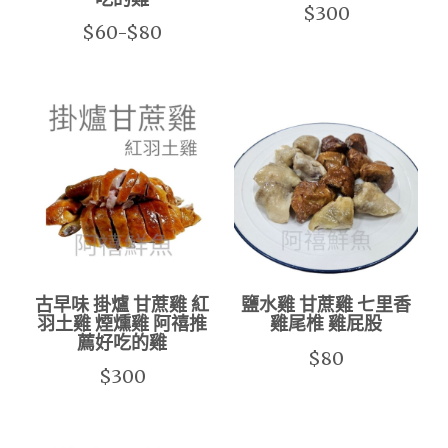
$300
$60-$80
古早味 掛爐 甘蔗雞 紅
鹽水雞 甘蔗雞 七里香
羽土雞 煙燻雞 阿禧推
雞尾椎 雞屁股
薦好吃的雞
$80
$300