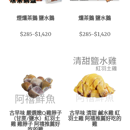
煙燻茶鵝 鹽水鵝
燻茶鵝 鹽水鵝
$285-$1,420
$285-$1,420
古早味 嚴選嫩Q雞脖子
古早味 清甜 鹹水雞 紅
（甘蔗/鹽水）紅羽土
羽土雞 阿禧推薦好吃的
雞 雞脖子 阿禧推薦好
雞
吃的雞