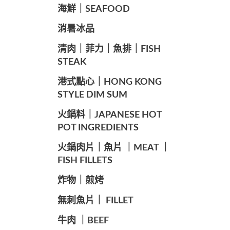
海鮮｜SEAFOOD
️消暑冰品
️清肉｜菲力｜魚排｜FISH
STEAK
️港式點心｜HONG KONG
STYLE DIM SUM
️火鍋料｜JAPANESE HOT
POT INGREDIENTS
️火鍋肉片｜魚片 ｜MEAT ｜
FISH FILLETS
️炸物｜煎烤
️無刺魚片｜ FILLET
牛肉 ｜BEEF