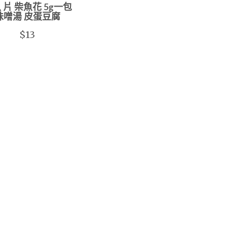
 片 柴魚花 5g一包
味噌湯 皮蛋豆腐
$13