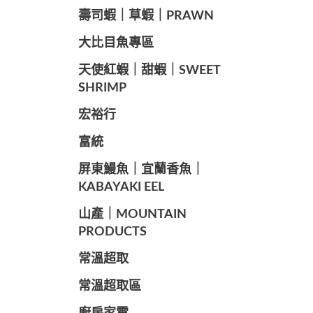
️壽司蝦｜草蝦｜PRAWN
️大比目魚專區
️天使紅蝦｜甜蝦｜SWEET
SHRIMP
宏裕行
富統
️屏東鰻魚｜宜蘭香魚｜
KABAYAKI EEL
山產｜MOUNTAIN
PRODUCTS
常溫超取
常溫超取區