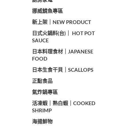
廚房家電
️挪威鯖魚專區
️新上架｜NEW PRODUCT
️日式火鍋料(台)｜ HOT POT
SAUCE
️日本料理食材｜JAPANESE
FOOD
日本生食干貝｜SCALLOPS
正點食品
️氣炸鍋專區
️活凍蝦｜熟白蝦｜COOKED
SHRIMP
海揚鮮物