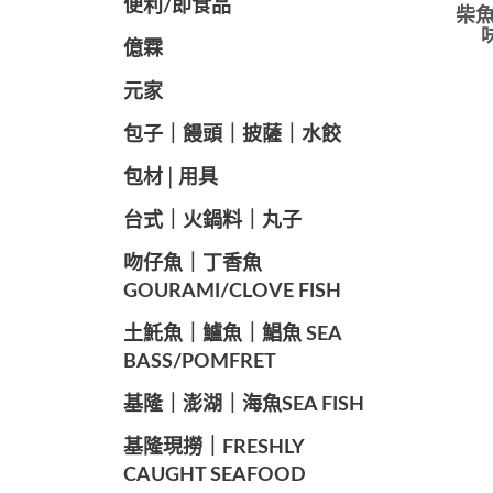
便利/即食品
柴魚
億霖
元家
️包子｜饅頭｜披薩｜水餃
包材│用具
️台式｜火鍋料｜丸子
️吻仔魚｜丁香魚
GOURAMI/CLOVE FISH
️土魠魚｜鱸魚｜鯧魚 SEA ​​
BASS/POMFRET
️基隆｜澎湖｜海魚SEA ​​FISH
️基隆現撈｜FRESHLY
CAUGHT SEAFOOD