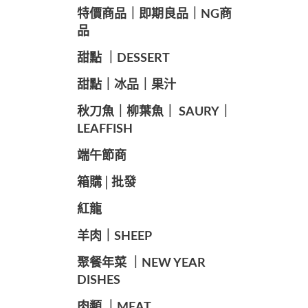
️特價商品｜即期良品｜NG商
品
甜點 ｜DESSERT
️甜點｜冰品｜果汁
️秋刀魚｜柳葉魚｜ SAURY｜
LEAFFISH
️端午節商️
️箱購│批發
紅龍
羊肉｜SHEEP
️聚餐年菜 ｜NEW YEAR
DISHES
肉類 ｜MEAT