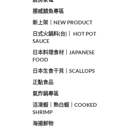
廚房家電
️挪威鯖魚專區
️新上架｜NEW PRODUCT
️日式火鍋料(台)｜ HOT POT
SAUCE
️日本料理食材｜JAPANESE
FOOD
日本生食干貝｜SCALLOPS
正點食品
️氣炸鍋專區
️活凍蝦｜熟白蝦｜COOKED
SHRIMP
海揚鮮物