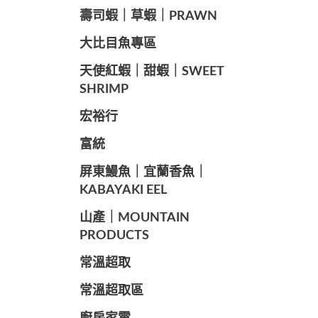
️壽司蝦｜草蝦｜PRAWN
️大比目魚專區
️天使紅蝦｜甜蝦｜SWEET
SHRIMP
宏裕行
富統
️屏東鰻魚｜宜蘭香魚｜
KABAYAKI EEL
山產｜MOUNTAIN
PRODUCTS
常溫超取
常溫超取區