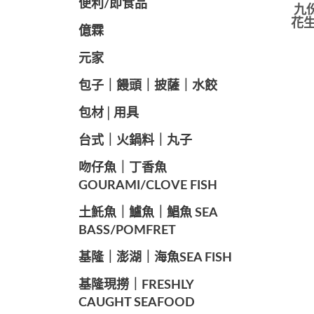
便利/即食品
九
花生
億霖
元家
️包子｜饅頭｜披薩｜水餃
包材│用具
️台式｜火鍋料｜丸子
️吻仔魚｜丁香魚
GOURAMI/CLOVE FISH
️土魠魚｜鱸魚｜鯧魚 SEA ​​
BASS/POMFRET
️基隆｜澎湖｜海魚SEA ​​FISH
️基隆現撈｜FRESHLY
CAUGHT SEAFOOD