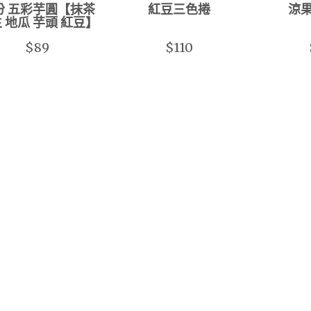
份 五彩芋圓【抹茶
紅豆三色捲
涼果
 地瓜 芋頭 紅豆】
$89
$110