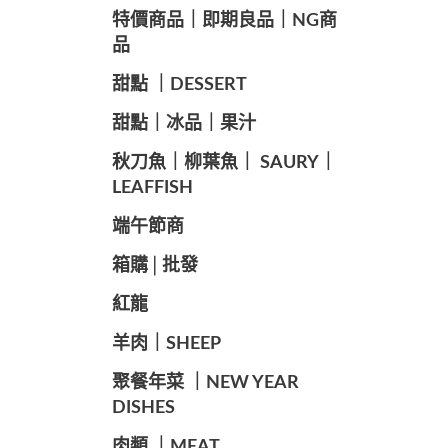
️特價商品｜即期良品｜NG商
品
甜點 ｜DESSERT
️甜點｜冰品｜果汁
️秋刀魚｜柳葉魚｜ SAURY｜
LEAFFISH
️端午節商️
️箱購│批發
紅龍
羊肉｜SHEEP
️聚餐年菜 ｜NEW YEAR
DISHES
肉類 ｜MEAT