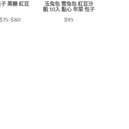
子 黑糖 紅豆
玉兔包 雪兔包 紅豆沙
餡 10入 點心 年菜 包子
$75-$80
$95