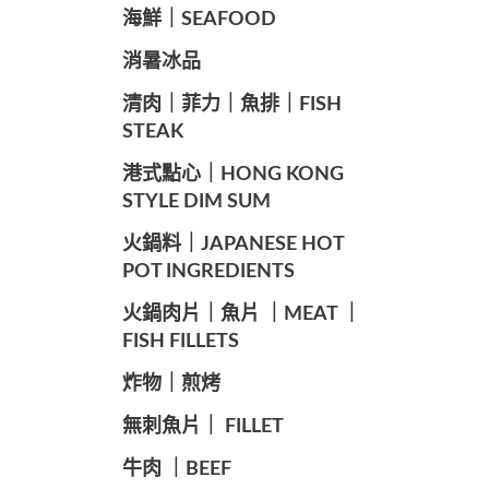
海鮮｜SEAFOOD
️消暑冰品
️清肉｜菲力｜魚排｜FISH
STEAK
️港式點心｜HONG KONG
STYLE DIM SUM
️火鍋料｜JAPANESE HOT
POT INGREDIENTS
️火鍋肉片｜魚片 ｜MEAT ｜
FISH FILLETS
️炸物｜煎烤
️無刺魚片｜ FILLET
牛肉 ｜BEEF