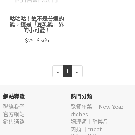
咕咕咕！這不是普通的
雞，這是「豆乳雞」界
的小可愛！
$75-$365
«
1
»
網站導覽
熱門分類
聯絡我們
️聚餐年菜 ｜New Year
官方網站
dishes
銷售通路
️調理類｜醃製品
肉類 ｜meat