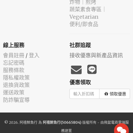
️炸物｜煎烤
蔬菜素食專區｜
Vegetarian
便利/即食品
線上服務
社群追蹤
會員註冊
/
登入
接收優惠與新產品資訊
忘記密碼
服務條款
隱私權政策
優惠領取
退換貨政策
運送政策
領取優惠
防詐騙宣導
© 2026.
阿禧鮮魚行
為
阿禧鮮魚行(50665804)
版權所有 - 由
飛鼠電商雲端服
務
建置