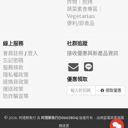
️炸物｜煎烤
蔬菜素食專區｜
Vegetarian
便利/即食品
線上服務
社群追蹤
會員註冊
/
登入
接收優惠與新產品資訊
忘記密碼
服務條款
隱私權政策
優惠領取
退換貨政策
運送政策
領取優惠
防詐騙宣導
© 2026.
阿禧鮮魚行
為
阿禧鮮魚行(50665804)
版權所有 - 由
飛鼠電商雲端服
務
建置