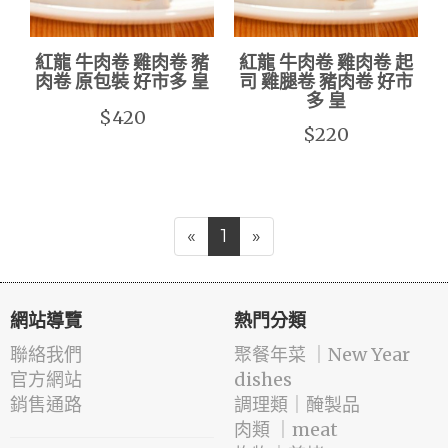
紅龍 牛肉卷 雞肉卷 豬
紅龍 牛肉卷 雞肉卷 起
肉卷 原包裝 好市多 皇
司 雞腿卷 豬肉卷 好市
多 皇
$420
$220
«
1
»
網站導覽
熱門分類
聯絡我們
️聚餐年菜 ｜New Year
官方網站
dishes
銷售通路
️調理類｜醃製品
肉類 ｜meat