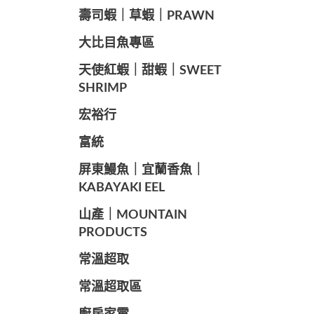
️壽司蝦｜草蝦｜PRAWN
️大比目魚專區
️天使紅蝦｜甜蝦｜SWEET
SHRIMP
宏裕行
富統
️屏東鰻魚｜宜蘭香魚｜
KABAYAKI EEL
山產｜MOUNTAIN
PRODUCTS
常溫超取
常溫超取區