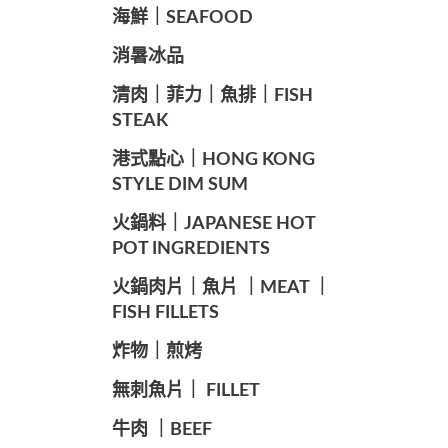
海鮮｜SEAFOOD
️消暑冰品
️清肉｜菲力｜魚排｜FISH
STEAK
️港式點心｜HONG KONG
STYLE DIM SUM
️火鍋料｜JAPANESE HOT
POT INGREDIENTS
️火鍋肉片｜魚片 ｜MEAT ｜
FISH FILLETS
️炸物｜煎烤
️無刺魚片｜ FILLET
牛肉 ｜BEEF