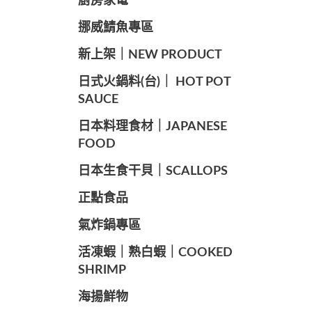
廚房家電
️挪威鯖魚專區
️新上架｜NEW PRODUCT
️日式火鍋料(台)｜ HOT POT
SAUCE
️日本料理食材｜JAPANESE
FOOD
日本生食干貝｜SCALLOPS
正點食品
️氣炸鍋專區
️活凍蝦｜熟白蝦｜COOKED
SHRIMP
海揚鮮物