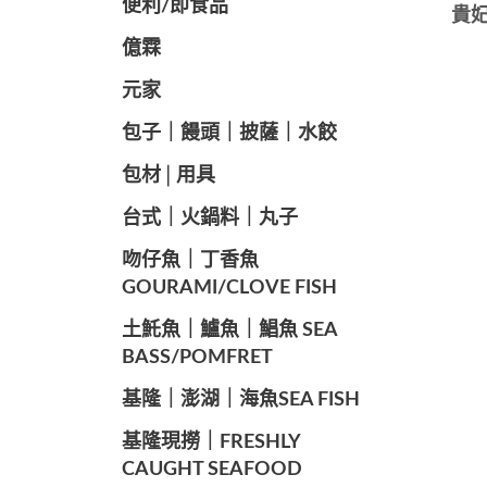
便利/即食品
貴妃
億霖
元家
️包子｜饅頭｜披薩｜水餃
包材│用具
️台式｜火鍋料｜丸子
️吻仔魚｜丁香魚
GOURAMI/CLOVE FISH
️土魠魚｜鱸魚｜鯧魚 SEA ​​
BASS/POMFRET
️基隆｜澎湖｜海魚SEA ​​FISH
️基隆現撈｜FRESHLY
CAUGHT SEAFOOD