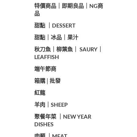
️特價商品｜即期良品｜NG商
品
甜點 ｜DESSERT
️甜點｜冰品｜果汁
️秋刀魚｜柳葉魚｜ SAURY｜
LEAFFISH
️端午節商️
️箱購│批發
紅龍
羊肉｜SHEEP
️聚餐年菜 ｜NEW YEAR
DISHES
肉類 ｜MEAT