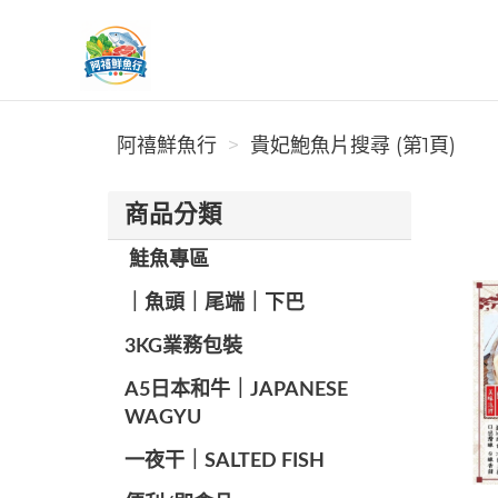
阿禧鮮魚行
阿禧鮮魚行
貴妃鮑魚片搜尋 (第1頁)
商品分類
️ 鮭魚專區
️｜魚頭｜尾端｜下巴
️3KG業務包裝
A5日本和牛｜JAPANESE
WAGYU
️一夜干｜SALTED FISH