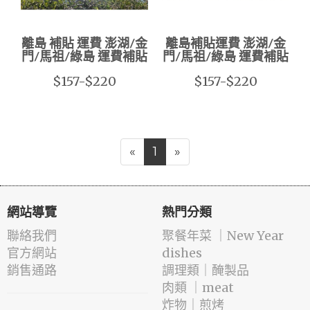
離島 補貼 運費 澎湖/金
離島補貼運費 澎湖/金
門/馬祖/綠島 運費補貼
門/馬祖/綠島 運費補貼
$157-$220
$157-$220
«
1
»
網站導覽
熱門分類
聯絡我們
️聚餐年菜 ｜New Year
官方網站
dishes
銷售通路
️調理類｜醃製品
肉類 ｜meat
️炸物｜煎烤