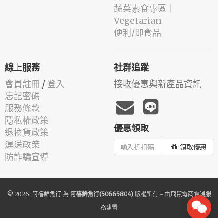
蔬菜素食專區｜
Vegetarian
便利/即食品
線上服務
社群追蹤
會員註冊
/
登入
接收優惠與新產品資訊
忘記密碼
服務條款
隱私權政策
優惠領取
退換貨政策
運送政策
領取優惠
防詐騙宣導
© 2026.
阿禧鮮魚行
為
阿禧鮮魚行(50665804)
版權所有 - 由
飛鼠電商雲端服
務
建置