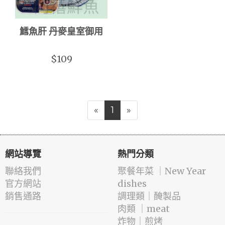
鱈魚肝 丹麥皇室御用
$109
«
1
»
網站導覽
熱門分類
聯絡我們
️聚餐年菜 ｜New Year
官方網站
dishes
銷售通路
️調理類｜醃製品
肉類 ｜meat
️炸物｜煎烤