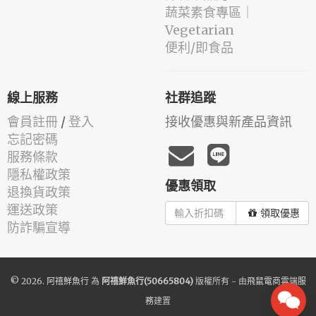
蔬菜素食專區｜
Vegetarian
便利/即食品
線上服務
社群追蹤
會員註冊
/
登入
接收優惠與新產品資訊
忘記密碼
服務條款
隱私權政策
優惠領取
退換貨政策
運送政策
領取優惠
防詐騙宣導
© 2026.
阿禧鮮魚行
為
阿禧鮮魚行(50665804)
版權所有 - 由
飛鼠電商雲端服
務
建置