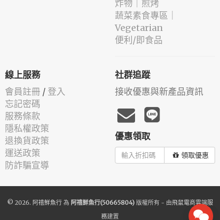
️炸物｜煎烤
蔬菜素食專區｜
Vegetarian
便利/即食品
線上服務
社群追蹤
會員註冊
/
登入
接收優惠與新產品資訊
忘記密碼
服務條款
隱私權政策
優惠領取
退換貨政策
運送政策
領取優惠
防詐騙宣導
© 2026.
阿禧鮮魚行
為
阿禧鮮魚行(50665804)
版權所有 - 由
飛鼠電商雲端服
務
建置