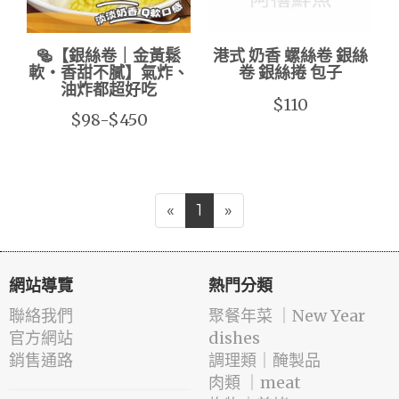
🥯【銀絲卷｜金黃鬆
港式 奶香 螺絲卷 銀絲
軟・香甜不膩】氣炸、
卷 銀絲捲 包子
油炸都超好吃
$110
$98-$450
«
1
»
網站導覽
熱門分類
聯絡我們
️聚餐年菜 ｜New Year
官方網站
dishes
銷售通路
️調理類｜醃製品
肉類 ｜meat