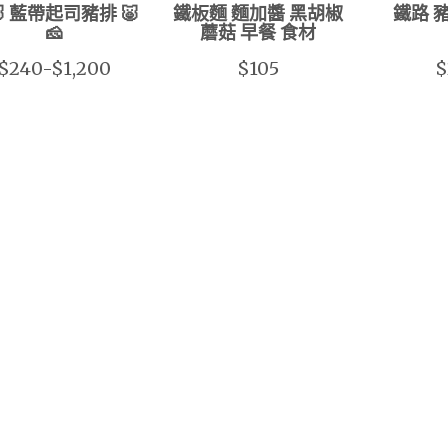
🐷 藍帶起司豬排 🐷
鐵板麵 麵加醬 黑胡椒
鐵路 
🧀
蘑菇 早餐 食材
$240-$1,200
$105
$