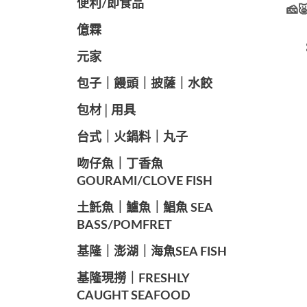
便利/即食品
🧀
億霖
元家
️包子｜饅頭｜披薩｜水餃
包材│用具
️台式｜火鍋料｜丸子
️吻仔魚｜丁香魚
GOURAMI/CLOVE FISH
️土魠魚｜鱸魚｜鯧魚 SEA ​​
BASS/POMFRET
️基隆｜澎湖｜海魚SEA ​​FISH
️基隆現撈｜FRESHLY
CAUGHT SEAFOOD