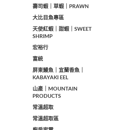
️壽司蝦｜草蝦｜PRAWN
️大比目魚專區
️天使紅蝦｜甜蝦｜SWEET
SHRIMP
宏裕行
富統
️屏東鰻魚｜宜蘭香魚｜
KABAYAKI EEL
山產｜MOUNTAIN
PRODUCTS
常溫超取
常溫超取區