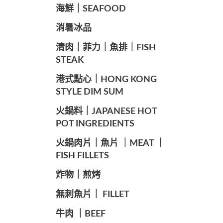
海鮮｜SEAFOOD
️消暑冰品
️清肉｜菲力｜魚排｜FISH
STEAK
️港式點心｜HONG KONG
STYLE DIM SUM
️火鍋料｜JAPANESE HOT
POT INGREDIENTS
️火鍋肉片｜魚片 ｜MEAT ｜
FISH FILLETS
️炸物｜煎烤
️無刺魚片｜ FILLET
牛肉 ｜BEEF