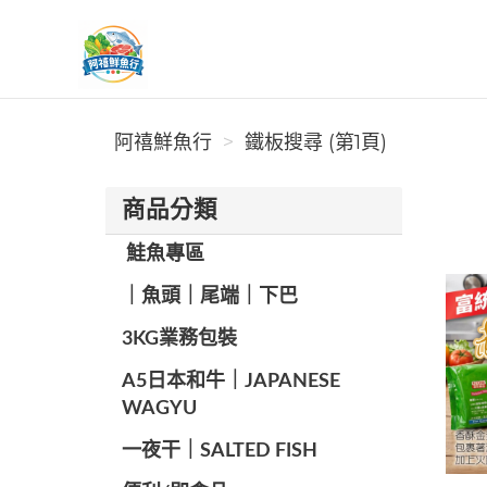
阿禧鮮魚行
阿禧鮮魚行
鐵板搜尋 (第1頁)
商品分類
️ 鮭魚專區
️｜魚頭｜尾端｜下巴
️3KG業務包裝
A5日本和牛｜JAPANESE
WAGYU
️一夜干｜SALTED FISH