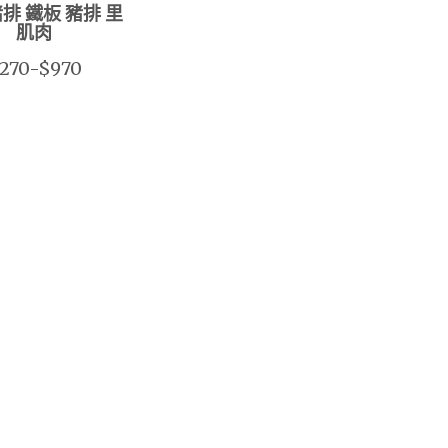
豬排 鐵板 豬排 里
肌肉
270-$970