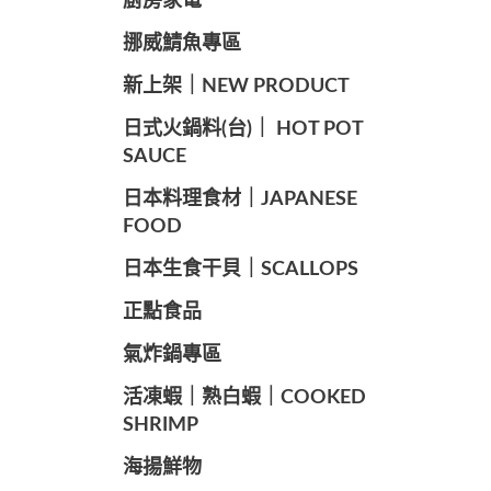
廚房家電
️挪威鯖魚專區
️新上架｜NEW PRODUCT
️日式火鍋料(台)｜ HOT POT
SAUCE
️日本料理食材｜JAPANESE
FOOD
日本生食干貝｜SCALLOPS
正點食品
️氣炸鍋專區
️活凍蝦｜熟白蝦｜COOKED
SHRIMP
海揚鮮物