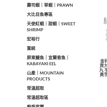
️壽司蝦｜草蝦｜PRAWN
️大比目魚專區
️天使紅蝦｜甜蝦｜SWEET
SHRIMP
宏裕行
富統
️屏東鰻魚｜宜蘭香魚｜
金
KABAYAKI EEL
貢丸
丸 
山產｜MOUNTAIN
黃芋
PRODUCTS
常溫超取
常溫超取區