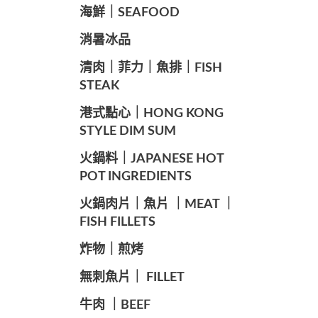
海鮮｜SEAFOOD
️消暑冰品
️清肉｜菲力｜魚排｜FISH
STEAK
️港式點心｜HONG KONG
STYLE DIM SUM
️火鍋料｜JAPANESE HOT
POT INGREDIENTS
️火鍋肉片｜魚片 ｜MEAT ｜
FISH FILLETS
️炸物｜煎烤
️無刺魚片｜ FILLET
牛肉 ｜BEEF