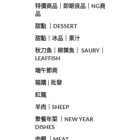
️特價商品｜即期良品｜NG商
品
甜點 ｜DESSERT
️甜點｜冰品｜果汁
️秋刀魚｜柳葉魚｜ SAURY｜
LEAFFISH
️端午節商️
️箱購│批發
紅龍
羊肉｜SHEEP
️聚餐年菜 ｜NEW YEAR
DISHES
肉類 ｜MEAT