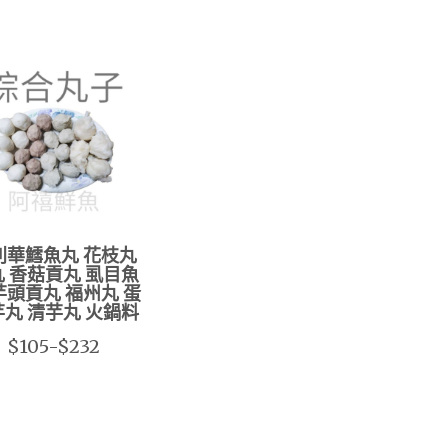
利華鱈魚丸 花枝丸
 香菇貢丸 虱目魚
芋頭貢丸 福州丸 蛋
丸 清芋丸 火鍋料
$105-$232