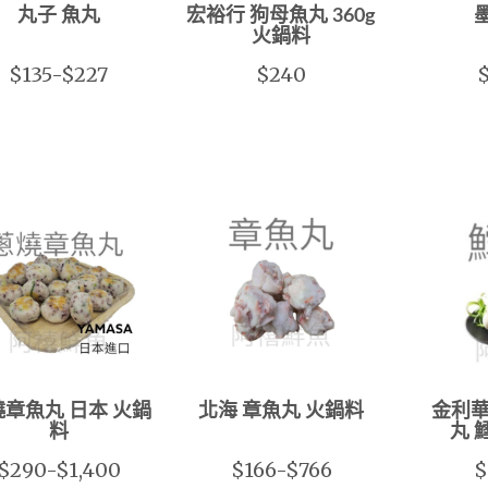
丸子 魚丸
宏裕行 狗母魚丸 360g
火鍋料
$135-$227
$240
$
章魚丸 日本 火鍋
北海 章魚丸 火鍋料
金利華 
料
丸 
$290-$1,400
$166-$766
$