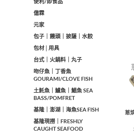
便利/即食品
億霖
元家
️包子｜饅頭｜披薩｜水餃
包材│用具
️台式｜火鍋料｜丸子
️吻仔魚｜丁香魚
GOURAMI/CLOVE FISH
️土魠魚｜鱸魚｜鯧魚 SEA ​​
BASS/POMFRET
️基隆｜澎湖｜海魚SEA ​​FISH
蔥燒
️基隆現撈｜FRESHLY
CAUGHT SEAFOOD