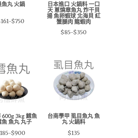
墨魚丸 火鍋
日本進口 火鍋料 一口
天 蔥燒章魚丸 炸干貝
揚 魚卵蝦球 北海貝 紅
161-$750
蟹腿肉 龍蝦肉
$85-$350
600g 3kg 鱈魚
台南學甲 虱目魚丸 魚
鱈魚 魚丸 丸子
丸 火鍋料
185-$900
$135