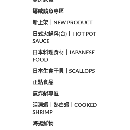
廚房家電
️挪威鯖魚專區
️新上架｜NEW PRODUCT
️日式火鍋料(台)｜ HOT POT
SAUCE
️日本料理食材｜JAPANESE
FOOD
日本生食干貝｜SCALLOPS
正點食品
️氣炸鍋專區
️活凍蝦｜熟白蝦｜COOKED
SHRIMP
海揚鮮物