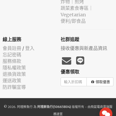
️炸物｜煎烤
蔬菜素食專區｜
Vegetarian
便利/即食品
線上服務
社群追蹤
會員註冊
/
登入
接收優惠與新產品資訊
忘記密碼
服務條款
隱私權政策
優惠領取
退換貨政策
運送政策
領取優惠
防詐騙宣導
© 2026.
阿禧鮮魚行
為
阿禧鮮魚行(50665804)
版權所有 - 由
飛鼠電商雲端服
務
建置