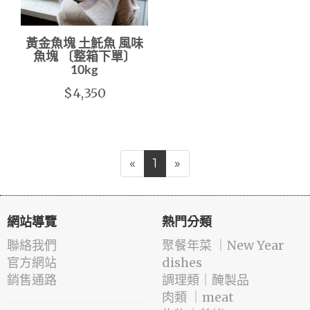
黃金魚塊 土魠魚 風味
魚塊 〔整箱下單〕
10kg
$4,350
«
1
»
網站導覽
熱門分類
聯絡我們
️聚餐年菜 ｜New Year
官方網站
dishes
銷售通路
️調理類｜醃製品
肉類 ｜meat