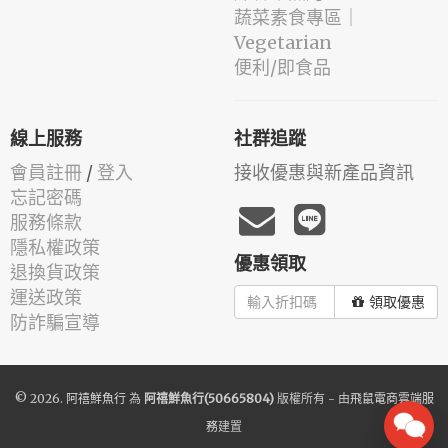
蔬菜素食專區｜
Vegetarian
便利/即食品
線上服務
社群追蹤
會員註冊
/
登入
接收優惠與新產品資訊
忘記密碼
服務條款
隱私權政策
優惠領取
退換貨政策
運送政策
領取優惠
防詐騙宣導
© 2026.
阿禧鮮魚行
為
阿禧鮮魚行(50665804)
版權所有 - 由
飛鼠電商雲端服
務
建置