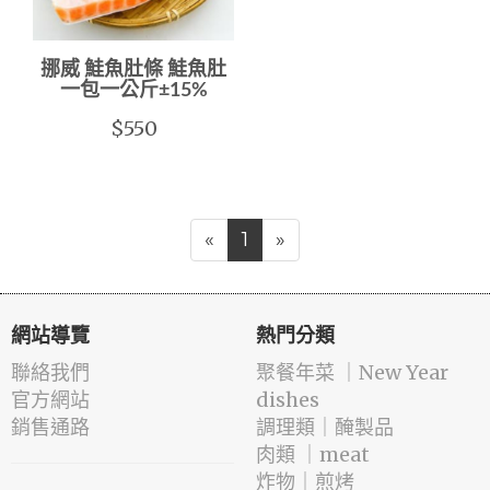
挪威 鮭魚肚條 鮭魚肚
一包一公斤±15%
$550
«
1
»
網站導覽
熱門分類
聯絡我們
️聚餐年菜 ｜New Year
官方網站
dishes
銷售通路
️調理類｜醃製品
肉類 ｜meat
️炸物｜煎烤