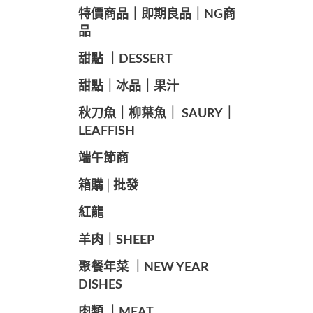
️特價商品｜即期良品｜NG商
品
甜點 ｜DESSERT
️甜點｜冰品｜果汁
️秋刀魚｜柳葉魚｜ SAURY｜
LEAFFISH
️端午節商️
️箱購│批發
紅龍
羊肉｜SHEEP
️聚餐年菜 ｜NEW YEAR
DISHES
肉類 ｜MEAT