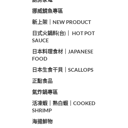
廚房家電
️挪威鯖魚專區
️新上架｜NEW PRODUCT
️日式火鍋料(台)｜ HOT POT
SAUCE
️日本料理食材｜JAPANESE
FOOD
日本生食干貝｜SCALLOPS
正點食品
️氣炸鍋專區
️活凍蝦｜熟白蝦｜COOKED
SHRIMP
海揚鮮物