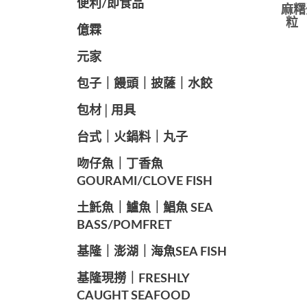
便利/即食品
麻糬
粒 
億霖
元家
️包子｜饅頭｜披薩｜水餃
包材│用具
️台式｜火鍋料｜丸子
️吻仔魚｜丁香魚
GOURAMI/CLOVE FISH
️土魠魚｜鱸魚｜鯧魚 SEA ​​
BASS/POMFRET
️基隆｜澎湖｜海魚SEA ​​FISH
️基隆現撈｜FRESHLY
CAUGHT SEAFOOD