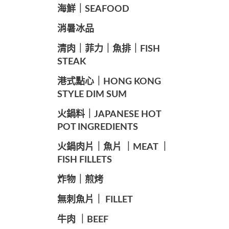
海鮮｜SEAFOOD
️消暑冰品
️清肉｜菲力｜魚排｜FISH
STEAK
️港式點心｜HONG KONG
STYLE DIM SUM
️火鍋料｜JAPANESE HOT
POT INGREDIENTS
️火鍋肉片｜魚片 ｜MEAT ｜
FISH FILLETS
️炸物｜煎烤
️無刺魚片｜ FILLET
牛肉 ｜BEEF