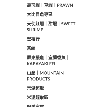
️壽司蝦｜草蝦｜PRAWN
️大比目魚專區
️天使紅蝦｜甜蝦｜SWEET
SHRIMP
宏裕行
富統
️屏東鰻魚｜宜蘭香魚｜
KABAYAKI EEL
山產｜MOUNTAIN
PRODUCTS
常溫超取
常溫超取區