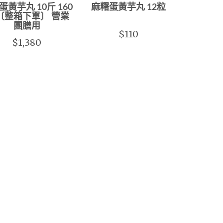
蛋黃芋丸 10斤 160
麻糬蛋黃芋丸 12粒
〔整箱下單〕 營業
團膳用
$110
$1,380